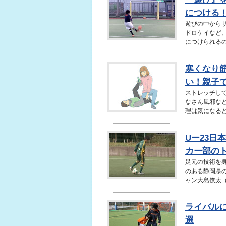
につける！
遊びの中から
ドロケイなど
につけられるの
寒くなり
い！親子
ストレッチし
なさん風邪な
理は気になると
Uー23日
カー部の
足元の技術を
のある静岡県の
ャン大島僚太（
ライバル
選