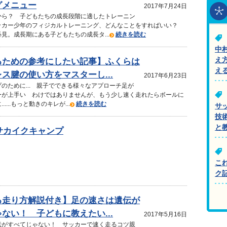
グメニュー
2017年7月24日
から？ 子どもたちの成長段階に適したトレーニン
ッカー少年のフィジカルトレーニング、どんなことをすればいい？
見。成長期にある子どもたちの成長タ...
続きを読む
中
え
るための参考にしたい記事】ふくらは
え
ス腱の使い方をマスターし...
2017年6月23日
のために... 親子でできる様々なアプローチ足が
ーが上手い わけではありませんが、もう少し速く走れたらボールに
....もっと動きのキレが...
続きを読む
サ
技
と
夏サカイクキャンプ
こ
ク
る走り方解説付き】足の速さは遺伝が
ない！ 子どもに教えたい...
2017年5月16日
伝がすべてじゃない！ サッカーで速く走るコツ親