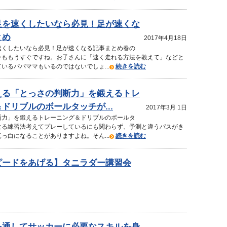
足を速くしたいなら必見！足が速くな
とめ
2017年4月18日
速くしたいなら必見！足が速くなる記事まとめ春の
ンももうすぐですね。お子さんに「速く走れる方法を教えて」などと
いるパパママもいるのではないでしょ...
続きを読む
える「とっさの判断力」を鍛えるトレ
ドリブルのボールタッチが...
2017年3月 1日
断力」を鍛えるトレーニング＆ドリブルのボールタ
なる練習法考えてプレーしているにも関わらず、予測と違うパスがき
っ白になることがありますよね。そん...
続きを読む
ピードをあげる】タニラダー講習会
を通してサッカーに必要なスキルを身