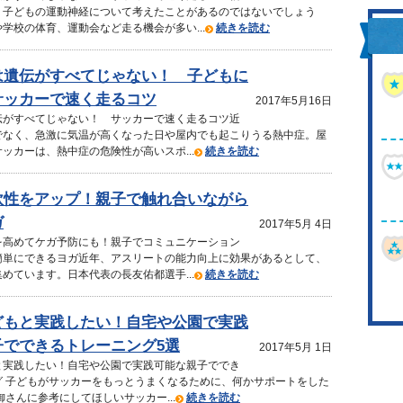
、子どもの運動神経について考えたことがあるのではないでしょう
学校の体育、運動会など走る機会が多い...
続きを読む
は遺伝がすべてじゃない！ 子どもに
サッカーで速く走るコツ
2017年5月16日
伝がすべてじゃない！ サッカーで速く走るコツ近
でなく、急激に気温が高くなった日や屋内でも起こりうる熱中症。屋
ッカーは、熱中症の危険性が高いスポ...
続きを読む
軟性をアップ！親子で触れ合いながら
ガ
2017年5月 4日
を高めてケガ予防にも！親子でコミュニケーション
簡単にできるヨガ近年、アスリートの能力向上に効果があるとして、
めています。日本代表の長友佑都選手...
続きを読む
どもと実践したい！自宅や公園で実践
子でできるトレーニング5選
2017年5月 1日
と実践したい！自宅や公園で実践可能な親子ででき
グ 子どもがサッカーをもっとうまくなるために、何かサポートをした
御さんに参考にしてほしいサッカー...
続きを読む