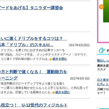
ピードをあげる】タニラダー講習会
ふくらはぎの張りや疲れに
ジュニアレッグリカバリー
たいに速くドリブルをするコツは？
本「ドリブル」のスキルU...
2017年9月26日
「ドリブル」を磨くのにおすすめの記事サッカーを
P
が持つ悩み。スピード不足。 メッシやクリスティアーノ・ロナウド、
うに速くて切れ味の鋭いドリブルは...
続きを読む
朝はしっ
農林水産
ススメ
い方と判断で速くなる！ 運動能力を
レーニング
2017年9月 8日
心と体を
と状況判断のスピードアップで今より速くなる速く
む力』と
メージ通りに身体を動かせたらもっと上手くなるのに、と内心思って
川崎フロ
ますよね。応援している親御さんにも...
続きを読む
ャー！
役立つ！ U-12世代のフィジカルト