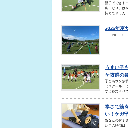
親子でできる
度になり、は
持ちでサッカー
2026年
PR
うまい子
ケ抜群の
子どもウケ抜
（スクール）
プに参加させて
寒さで筋
い！ケガ
あなたのお子
いこの時期は