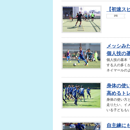
【初速ス
PR
メッシみ
個人技の基
個人技の基本
する人の多く
ネイマールのよ
身体の使
高めるト
身体の使い方
走りたい、イ
いる子どももい
自主練にも