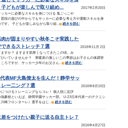
子どもが楽しんで取り組め...
2017年2月20日
サッカーに必要なスキルを身につける 鬼ごっこや
、普段の遊びの中からでもサッカーに必要な考え方や運動スキルを身
です。 子どもが楽しみながら取り組...
続きを読む
筋肉が固まりやすい秋冬こそ実践した
でできるストレッチ７選
2016年11月 2日
てますか？ ますます肌寒くなってきたこの頃。み
どひいていませんか？ 寒暖差の激しいこの季節はお子さんの体調管
ころですが、サッカー少年のお父さん...
続きを読む
本代表MF大島僚太を生んだ！静学サッ
トレー二ング７選
2016年8月10日
身につけるトレーニングならコレ！ 個人技に定評
強豪校といえば、静岡学園サッカー部。 U-23日本代表一のテクニシ
川崎フロンターレ）選手をはじ...
続きを読む
に差をつけたい親子に送る自主トレ７
2016年4月27日