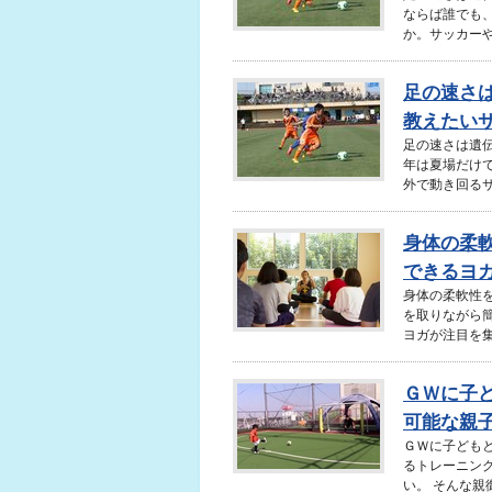
ならば誰でも
か。サッカーや
足の速さ
教えたい
足の速さは遺
年は夏場だけ
外で動き回るサ
身体の柔
できるヨ
身体の柔軟性
を取りながら
ヨガが注目を集
ＧＷに子
可能な親
ＧＷに子ども
るトレーニン
い。 そんな親