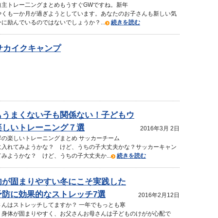
自主トレー二ングまとめもうすぐGWですね。新年
やくも一か月が過ぎようとしています。あなたのお子さんも新しい気
に励んでいるのではないでしょうか？...
続きを読む
夏サカイクキャンプ
もうまくない子も関係ない！子どもウ
楽しいトレーニング７選
2016年3月 2日
群の楽しいトレーニングまとめ サッカーチーム
に入れてみようかな？ けど、うちの子大丈夫かな？サッカーキャン
みようかな？ けど、うちの子大丈夫か...
続きを読む
肉が固まりやすい冬にこそ実践した
予防に効果的なストレッチ7選
2016年2月12日
さんはストレッチしてますか？ 一年でもっとも寒
、身体が固まりやすく、お父さんお母さんは子どものけがが心配で