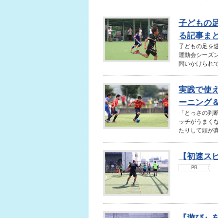
子どもの
る記事ま
子どもの足を
運動会シーズ
問いかけられて
実践で使
ーニング＆
「とっさの判
ッチがうまく
たりして頭が真
【初速ス
PR
『遊び』