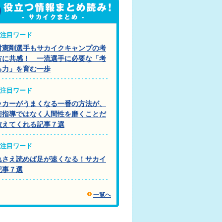
注目ワード
村憲剛選手もサカイクキャンプの考
方に共感！ 一流選手に必要な「考
る力」を育む一歩
注目ワード
ッカーがうまくなる一番の方法が、
術指導ではなく人間性を磨くことだ
教えてくれる記事７選
注目ワード
れさえ読めば足が速くなる！サカイ
記事７選
一覧へ