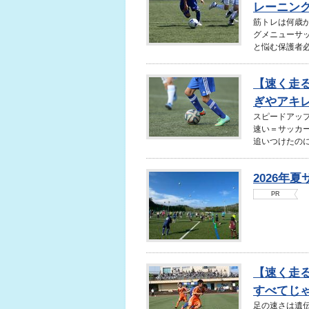
レーニン
筋トレは何歳
グメニューサ
と悩む保護者必
【速く走
ぎやアキレ
スピードアップ
速い＝サッカ
追いつけたのに..
2026年
PR
【速く走
すべてじゃ
足の速さは遺