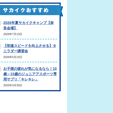
2026年夏サカイクキャンプ【奈
良会場】
2026年7月13日
【初速スピードを向上させる】タ
ニラダー講習会
2026年5月14日
お子様の疲れが気になるなら！10
歳～15歳のジュニアアスポーツ専
用サプリ「キレキレ」
2025年4月30日