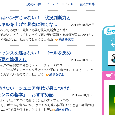
次の20件
1
2
3
4
5
6
前の20件
とはハンデじゃない！ 状況判断力と
キルを上げて勝負に強くな...
2017年10月24日
ハンデじゃない。勝負に必要な状況判断力と１対１
年代だと、どうしても大きくて速い子が活躍する場面が目につきがち
不遇だなぁ」と思ってしまうこともあ...
続きを読む
チャンスを逃さない！ ゴールを決め
必要な準備とは
2017年10月18日
るための必要な準備とはシュートチャンスにゴール
、ゴール近くでボールを受けても相手DFに奪われてしまう...、など
は尽きないものですよね。どう...
続きを読む
聞けない「ジュニア年代で身につけた
ンスの基本」 おすすめ記...
2017年10月 6日
ない「ジュニア年代で身につけたいディフェンスの
寄り、ボールを奪うのか。 ボールから遠い位置にいるときの守備の動
ニングで気を付けることは？ 世界...
続きを読む