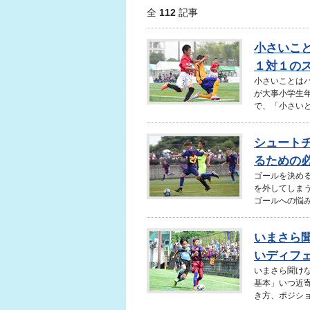
全
112
記事
小さいこ
１対１のス
小さいことは
が大事小学生
で、「小さいと
シュート
るための
ゴールを決め
を外してしまう
ゴールへの悩み
いまさら
いディフェ
いまさら聞け
基本」いつ近
き方、ポジショ