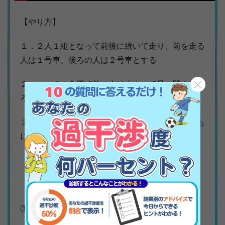
【やり方】
１．２人１組となって前後に続いて走り、前を走る
人は１号車、後ろの人は２号車とする
２．コーチの合図で前の人は止まって足を開き、後
ろの人は背後から前の人の股をくぐる
３．くぐったらまた前後に続いて走り、合図ととも
に後ろの人は背後から前の人の股をくぐる
【ポイント】
①慣れてきたらスピードを上げてみる