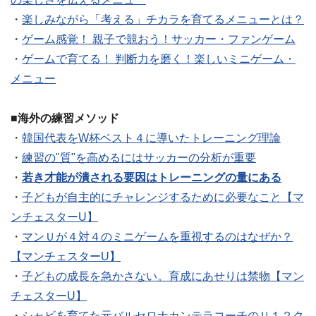
・
楽しみながら「考える」チカラを育てるメニューとは？
・
ゲーム感覚！ 親子で競おう！サッカー・ファンゲーム
・
ゲームで育てる！ 判断力を磨く！楽しいミニゲーム・
メニュー
■海外の練習メソッド
・
韓国代表をW杯ベスト４に導いたトレーニング理論
・
練習の"質"を高めるにはサッカーの分析が重要
・
若き才能が潰される要因はトレーニングの量にある
・
子どもが自主的にチャレンジするために必要なこと【マ
ンチェスターU】
・
マンＵが４対４のミニゲームを重視するのはなぜか？
【マンチェスターU】
・
子どもの成長を急かさない。育成にあせりは禁物【マン
チェスターU】
・
シャビを育てた元バルセロナカンテラコーチのＵ１２ク