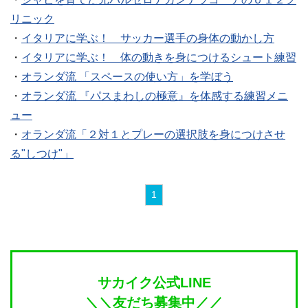
リニック
・
イタリアに学ぶ！ サッカー選手の身体の動かし方
・
イタリアに学ぶ！ 体の動きを身につけるシュート練習
・
オランダ流 「スペースの使い方」を学ぼう
・
オランダ流 『パスまわしの極意』を体感する練習メニ
ュー
・
オランダ流「２対１とプレーの選択肢を身につけさせ
る"しつけ"」
1
サカイク公式LINE
＼＼友だち募集中／／