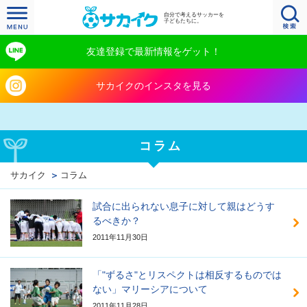
自分で考えるサッカーを
子どもたちに。
友達登録で最新情報をゲット！
サカイクのインスタを見る
コラム
サカイク
コラム
試合に出られない息子に対して親はどうす
るべきか？
2011年11月30日
「"ずるさ"とリスペクトは相反するものでは
ない」マリーシアについて
2011年11月28日