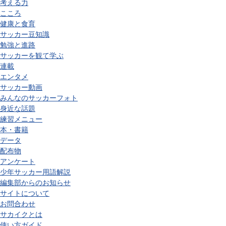
考える力
こころ
健康と食育
サッカー豆知識
勉強と進路
サッカーを観て学ぶ
連載
エンタメ
サッカー動画
みんなのサッカーフォト
身近な話題
練習メニュー
本・書籍
データ
配布物
アンケート
少年サッカー用語解説
編集部からのお知らせ
サイトについて
お問合わせ
サカイクとは
使い方ガイド