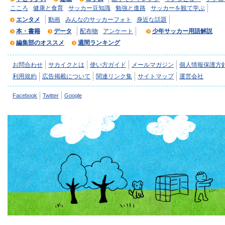
こころ
健康と食育
サッカー豆知識
勉強と進路
サッカーを観て学ぶ
エンタメ
動画
みんなのサッカーフォト
身近な話題
本・書籍
データ
配布物
アンケート
少年サッカー用語解説
編集部のオススメ
週間ランキング
お問合わせ
サカイクとは
使い方ガイド
メールマガジン
個人情報保護方
利用規約
広告掲載について
関連リンク集
サイトマップ
運営会社
Facebook
Twitter
Google