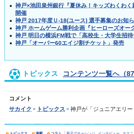
神戸×池田泉州銀行『夏休み！キッズわくわく
開催
神戸 2017年度Ｕ-18(ユース) 選手募集のお知
神戸 ホームゲーム勝利企画『ヒーローズオー
神戸 明日の横浜FM戦で「高校生・大学生招
神戸「オーバー60エイジ割チケット」発売
トピックス
コンテンツ一覧へ（87
コメント
サカイク
トピックス
神戸が「ジュニアエリー
トピックス
連載
コラム
親子でチャレンジ
インタビュー
テクニ