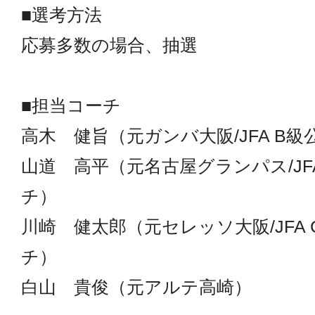
■選考方法
応募多数の場合、抽選
■担当コーチ
高木 健旨（元ガンバ大阪/JFA B
山道 高平（元名古屋グランパス/JF
チ）
川崎 健太郎（元セレッソ大阪/JFA
チ）
白山 貴俊（元アルテ高崎）