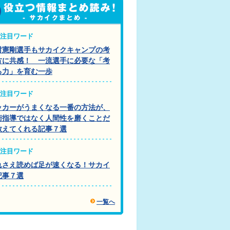
注目ワード
村憲剛選手もサカイクキャンプの考
方に共感！ 一流選手に必要な「考
る力」を育む一歩
注目ワード
ッカーがうまくなる一番の方法が、
術指導ではなく人間性を磨くことだ
教えてくれる記事７選
注目ワード
れさえ読めば足が速くなる！サカイ
記事７選
一覧へ