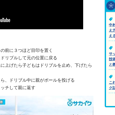
中
え
え
もの前に３つほど目印を置く
サ
にドリブルして元の位置に戻る
技
と
上に上げたら子どもはドリブルを止め、下げたら
たら、ドリブル中に親がボールを投げる
こ
ャッチして親に返す
ク