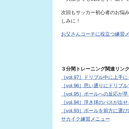
次回もサッカー初心者のお悩
しみに！
お父さんコーチに役立つ練習
３分間トレーニング関連リン
［vol.97］ドリブル中に上
［vol.96］思い通りにドリ
［vol.95］ボールへの反応が
［vol.94］浮き球のパスが出
［vol.93］ボールを前方に
サカイク練習メニュー