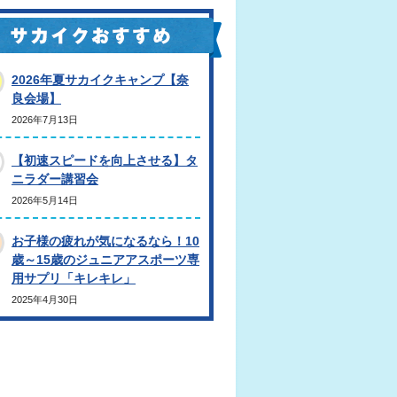
2026年夏サカイクキャンプ【奈
良会場】
2026年7月13日
【初速スピードを向上させる】タ
ニラダー講習会
2026年5月14日
お子様の疲れが気になるなら！10
歳～15歳のジュニアアスポーツ専
用サプリ「キレキレ」
2025年4月30日