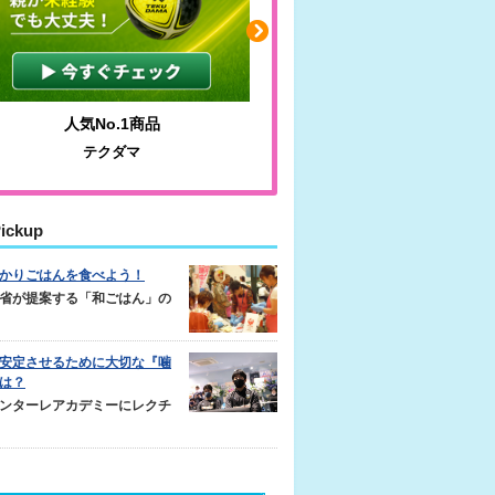
人気No.1商品
わかりやすい質問に沿っ
テクダマ
サカイクサッカーノ
ickup
かりごはんを食べよう！
省が提案する「和ごはん」の
安定させるために大切な『噛
は？
ンターレアカデミーにレクチ