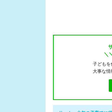
＼
子どもを
大事な情