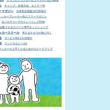
IED
すべてのフットボールコーチのためのWEB
ル
キャンプ、合宿大会、セミナー等
ーマガジン
日本初全国版10万部発行
サッカープレーヤー向けフリーマガジン
元バルサコーチのトレーニングDVD
診断できるスパイク専門ネットショップ
ッカースクール
考えるチカラが身に付く
会
サービスNO.1を目指す
設
フットサルに＋αを
サッカーが上手くなるためのスピードアップ