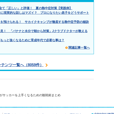
全て「正しい」と評価！ 夏の熱中症対策【実践例】
.」小3に現実的な話しはマズイ？ プロになりたい息子をどうサポート
もを預けられる！ サカイクキャンプが徹底する熱中症予防の秘訣
見！ 「バナナと水分で朝から対策」Jクラブドクターが教える
がもっと強くなるために育成年代で必要な事は？
関連記事一覧へ
ンテンツ一覧へ（8059件）
がサッカーを上手くなるための観戦術まとめ