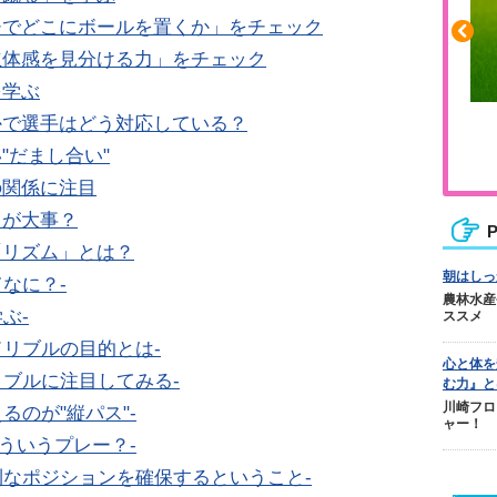
チでどこにボールを置くか」をチェック
立体感を見分ける力」をチェック
を学ぶ
かで選手はどう対応している？
ふくらはぎの張りや疲れに
"だまし合い"
ジュニアレッグリカバリー
の関係に注目
ちが大事？
P
「リズム」とは？
朝はしっ
なに？-
農林水産
ぶ-
ススメ
ドリブルの目的とは-
心と体を
リブルに注目してみる-
む力』と
川崎フロ
るのが"縦パス"-
ャー！
どういうプレー？-
利なポジションを確保するということ-