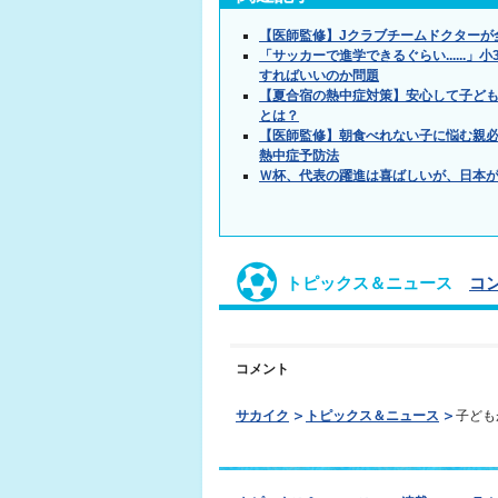
【医師監修】Jクラブチームドクターが
「サッカーで進学できるぐらい.....
すればいいのか問題
【夏合宿の熱中症対策】安心して子ど
とは？
【医師監修】朝食べれない子に悩む親必
熱中症予防法
Ｗ杯、代表の躍進は喜ばしいが、日本
トピックス＆ニュース
コ
コメント
サカイク
トピックス＆ニュース
子ども