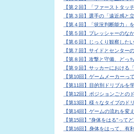
【第２回】「ファーストタッ
【第３回】選手の「遠近感と
【第４回】「状況判断能力」
【第５回】プレッシャーのな
【第６回】じっくり観察したい
【第７回】サイドとセンター
【第８回】攻撃と守備、どっ
【第９回】サッカーにおける
【第10回】ゲームメーカーって
【第11回】目的別ドリブルを学
【第12回】ポジションごとの
【第13回】様々なタイプのド
【第14回】ゲームの流れを変え
【第15回】"身体をはる"って
【第16回】身体をはって、有