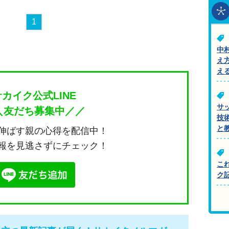
1
中
え
え
サカイク公式LINE
サ
＼友だち募集中／／
技
と
伸ばす親の心得を配信中！
報を見逃さずにチェック！
こ
ク