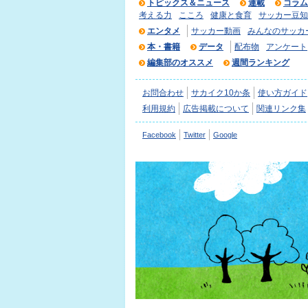
トピックス＆ニュース
連載
コラム
考える力
こころ
健康と食育
サッカー豆知
エンタメ
サッカー動画
みんなのサッカ
本・書籍
データ
配布物
アンケート
編集部のオススメ
週間ランキング
お問合わせ
サカイク10か条
使い方ガイド
利用規約
広告掲載について
関連リンク集
Facebook
Twitter
Google