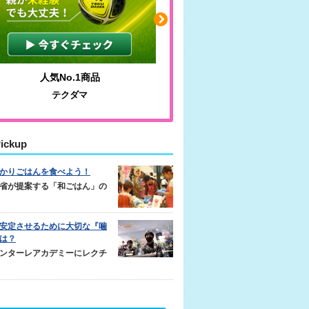
人気No.1商品
わかりやすい質問に沿っ
テクダマ
サカイクサッカーノ
ickup
かりごはんを食べよう！
省が提案する「和ごはん」の
安定させるために大切な『噛
は？
ンターレアカデミーにレクチ