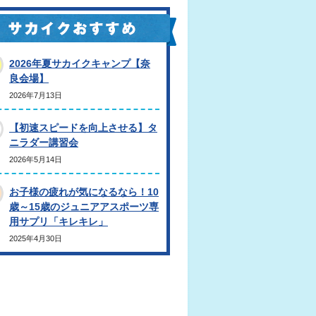
2026年夏サカイクキャンプ【奈
良会場】
2026年7月13日
【初速スピードを向上させる】タ
ニラダー講習会
2026年5月14日
お子様の疲れが気になるなら！10
歳～15歳のジュニアアスポーツ専
用サプリ「キレキレ」
2025年4月30日