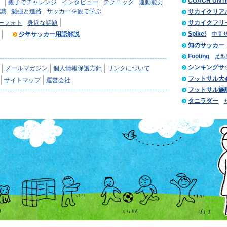
COACH UNT
親子でチャレンジ
インタビュー
テクニック
運動能力
識
勉強と進路
サッカーを観て学ぶ
サカイクリア
ーフォト
身近な話題
サカイクフリ
Spike!
少年サッカー用語解説
中高
知のサッカー
Footing
足型
シンキングサ
メールマガジン
個人情報保護方針
リンクについて
フットサル大
サイトマップ
運営会社
フットサル施
タニラダー