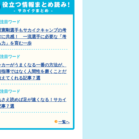
注目ワード
村憲剛選手もサカイクキャンプの考
方に共感！ 一流選手に必要な「考
る力」を育む一歩
注目ワード
ッカーがうまくなる一番の方法が、
術指導ではなく人間性を磨くことだ
教えてくれる記事７選
注目ワード
れさえ読めば足が速くなる！サカイ
記事７選
一覧へ