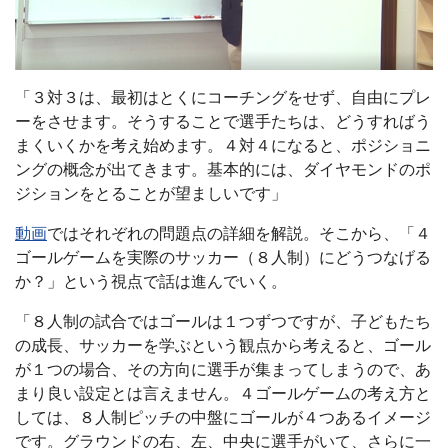
「３対３は、最初はとくにコーチングをせず、自由にプレ
ーをさせます。そうすることで選手たちは、どうすればう
まくいくかを考え始めます。４対４になると、ポジショニ
ングの概念が出てきます。基本的には、ダイヤモンドのポ
ジションをとることが望ましいです」
動画
ではそれぞれの問題点の詳細を解説。そこから、「４
ゴールゲームを実際のサッカー（８人制）にどうつなげる
か？」という視点で話は進んでいく。
「８人制の試合ではゴールは１つずつですが、子どもたち
の成長、サッカーを学ぶという観点から考えると、ゴール
が１つの場合、その方向に選手が集まってしまうので、あ
まり良い設定とは言えません。４ゴールゲームの考え方と
しては、８人制ピッチの中盤にゴールが４つあるイメージ
です。グラウンドの右、左、中央に選手がいて、さらに一