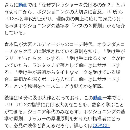
さらに
動画
では「なぜプレッシャーを受けるのか？」とい
う切り口から、ポジショニングの大切さに言及。U-9から
U-12へと年代が上がり、理解力の向上に応じて身につけ
るべきポジショニングの基準を「パスの３原則」から紹介
している。
倉本氏が大宮アルディージャのコーチ時代、オランダ人コ
ーチからクラブに継承されている原則を知り、「受け手が
フリーだったらターンする」「受け手にゆるくマークが付
いていたら、ワンタッチで落として前向きにサポートす
る」「受け手が最初からタイトなマークを受けている場
合、最初から深くボールを入れて、前向きにサポートす
る」という原則をベースに、どう動くかを解説。
後編は50分に及ぶ大作となっており、この
動画
一本でも、
U-9、U-12の指導における大切なことを、数多く学ぶこと
ができる。ジュニア年代のみならず、ポジショニングの基
準や原則、サッカーの原理原則を知りたい指導者にとっ
て、必見の映像と言えるだろう。詳しくは
COACH