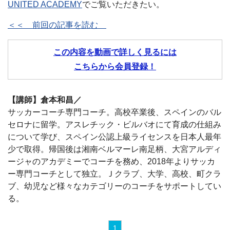
UNITED ACADEMY
でご覧いただきたい。
＜＜ 前回の記事を読む
この内容を動画で詳しく見るには
こちらから会員登録！
【講師】倉本和昌／
サッカーコーチ専門コーチ。高校卒業後、スペインのバル
セロナに留学。アスレチック・ビルバオにて育成の仕組み
について学び、スペイン公認上級ライセンスを日本人最年
少で取得。帰国後は湘南ベルマーレ南足柄、大宮アルディ
ージャのアカデミーでコーチを務め、2018年よりサッカ
ー専門コーチとして独立。Ｊクラブ、大学、高校、町クラ
ブ、幼児など様々なカテゴリーのコーチをサポートしてい
る。
1