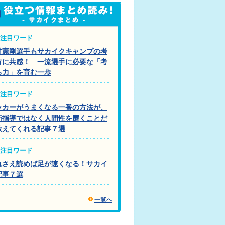
注目ワード
村憲剛選手もサカイクキャンプの考
方に共感！ 一流選手に必要な「考
る力」を育む一歩
注目ワード
ッカーがうまくなる一番の方法が、
術指導ではなく人間性を磨くことだ
教えてくれる記事７選
注目ワード
れさえ読めば足が速くなる！サカイ
記事７選
一覧へ