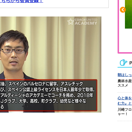
こちらから会員登録！
ふくらはぎの張りや疲れに
ジュニアレッグリカバリー
P
朝はしっ
農林水産
ススメ
心と体を
む力』と
川崎フロ
ャー！