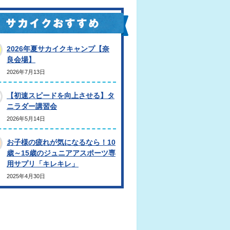
2026年夏サカイクキャンプ【奈
良会場】
2026年7月13日
【初速スピードを向上させる】タ
ニラダー講習会
2026年5月14日
お子様の疲れが気になるなら！10
歳～15歳のジュニアアスポーツ専
用サプリ「キレキレ」
2025年4月30日