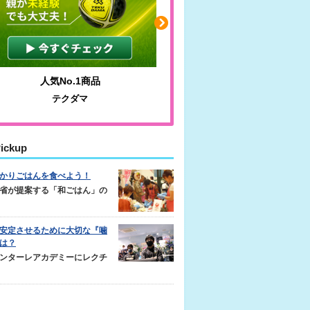
人気No.1商品
わかりやすい質問に沿っ
テクダマ
サカイクサッカーノ
ickup
かりごはんを食べよう！
省が提案する「和ごはん」の
安定させるために大切な『噛
は？
ンターレアカデミーにレクチ