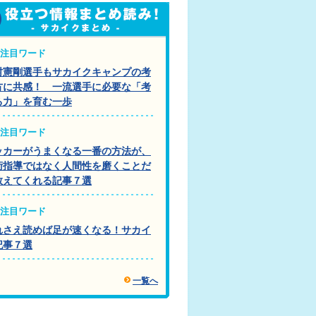
注目ワード
村憲剛選手もサカイクキャンプの考
方に共感！ 一流選手に必要な「考
る力」を育む一歩
注目ワード
ッカーがうまくなる一番の方法が、
術指導ではなく人間性を磨くことだ
教えてくれる記事７選
注目ワード
れさえ読めば足が速くなる！サカイ
記事７選
一覧へ