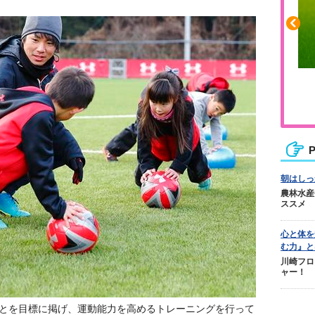
ふくらはぎの張りや疲れに
ジュニアレッグリカバリー
P
朝はしっ
農林水産
ススメ
心と体を
む力』と
川崎フロ
ャー！
ことを目標に掲げ、運動能力を高めるトレーニングを行って