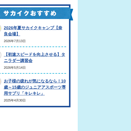
2026年夏サカイクキャンプ【奈
良会場】
2026年7月13日
【初速スピードを向上させる】タ
ニラダー講習会
2026年5月14日
お子様の疲れが気になるなら！10
歳～15歳のジュニアアスポーツ専
用サプリ「キレキレ」
2025年4月30日