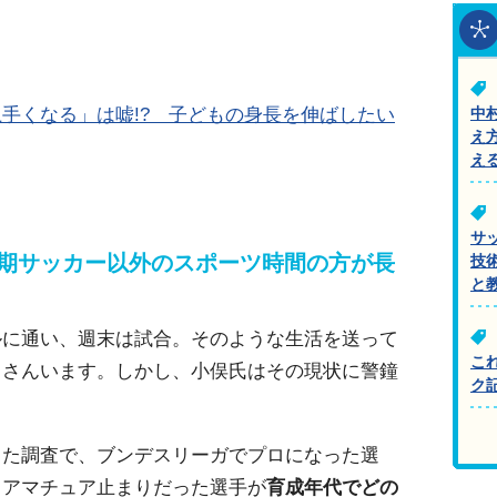
手くなる」は嘘!? 子どもの身長を伸ばしたい
中
え
え
サ
少期サッカー以外のスポーツ時間の方が長
技
と
ルに通い、週末は試合。そのような生活を送って
こ
くさんいます。しかし、小俣氏はその現状に警鐘
ク
った調査で、ブンデスリーガでプロになった選
、アマチュア止まりだった選手が
育成年代でどの