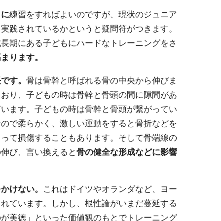
とに
練習をすればよいのですが、現状のジュニア
、実践されているかというと疑問符がつきます。
成長期にある子どもにハードなトレーニングをさ
高まります。
長です。
骨は骨幹と呼ばれる骨の中央から伸びま
ており、子どもの時は骨幹と骨頭の間に隙間があ
言います。子どもの時は骨幹と骨頭が繋がってい
なので柔らかく、激しい運動をすると骨折などを
よって損傷することもあります。そして骨端線の
の伸び、言い換えると
骨の健全な形成などに影響
をかけない。
これはドイツやオランダなど、ヨー
されています。しかし、根性論がいまだ蔓延する
のが美徳」といった価値観のもとでトレーニング