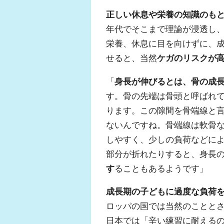
正しい休息や栄養の知識のも
年代でそこまで理論が浸透し
栄養、休息に目を向けずに、
せると、当然
ケガのリスクが
「
身長が伸びるとは、骨の成
す。骨の先端は骨頭と呼ばれ
ります。この隙間を骨端線と
ないんですね。骨端線は軟骨
しやすく、少しの負荷などに
部分が折れたりすると、身長
す
ることもあるようです」
成長期の子どもに過度な負荷
ロッパの国では当然のことと
日本では「辛い練習に耐える