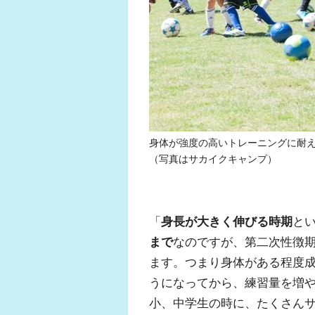
身体が強度の高いトレーニングに耐
（写真はサカイクキャンプ）
「
身長が大きく伸びる時期
と
まで
なのですが、第二次性徴
ます。つまり身体がある程度
うになってから、練習量を増
小、中学生の時に、たくさん