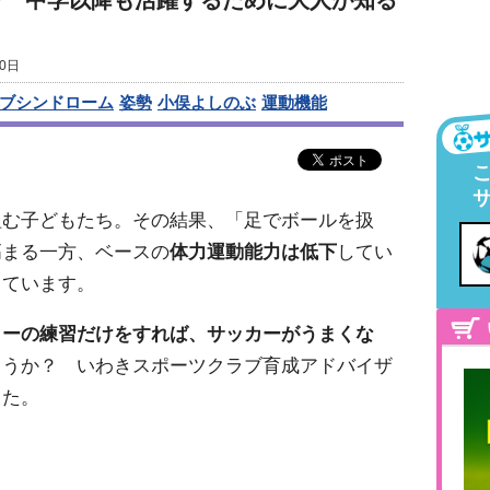
? 中学以降も活躍するために大人が知る
0日
ブシンドローム
姿勢
小俣よしのぶ
運動機能
組む子どもたち。その結果、「足でボールを扱
高まる一方、ベースの
体力運動能力は低下
してい
きています。
カーの練習だけをすれば、サッカーがうまくな
ょうか？ いわきスポーツクラブ育成アドバイザ
した。