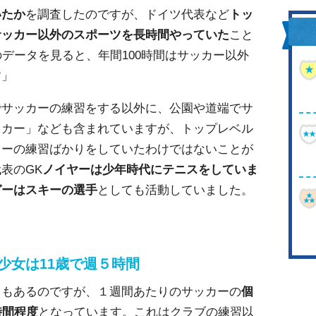
いたか
を調査したのですが、ドイツ代表など
トッ
サッカー以外のスポーツを長時間やっていた
こと
のデータを見ると、年間100時間はサッカー以外
す」
でサッカーの練習をする以外に、公園や道端でサ
ッカー」なども含まれていますが、トップレベル
カーの練習ばかりをしていたわけではないことが
表のGK
ノイヤーは少年時代にテニスをしていま
ガーはスキーの選手
としても活動していました。
少女は11歳で週５時間
タもあるのですが、１週間あたりのサッカーの
個
時間程度
となっています。これはクラブの練習以