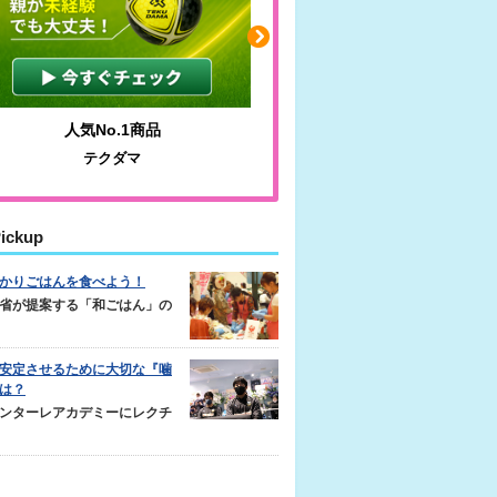
人気No.1商品
わかりやすい質問に沿っ
テクダマ
サカイクサッカーノ
ickup
かりごはんを食べよう！
省が提案する「和ごはん」の
安定させるために大切な『噛
は？
ンターレアカデミーにレクチ