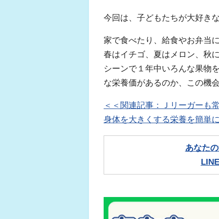
今回は、子どもたちが大好き
家で食べたり、給食やお弁当
春はイチゴ、夏はメロン、秋には
シーンで１年中いろんな果物
な栄養価があるのか、この機
＜＜関連記事：Ｊリーガーも
身体を大きくする栄養を簡単
あなたの
LI