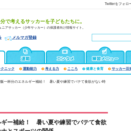
Twitterをフォロ
自分で考えるサッカーを子どもたちに。
ュニアサッカー（少年サッカー）の保護者向け情報サイト。
条
メルマガ登録
テクニック
運動能力
考える力
こころ
健康と食育
サッカー豆
ご飯一杯分のエネルギー補給！ 暑い夏や練習でバテて食欲がない時
ルギー補給！ 暑い夏や練習でバテて食欲