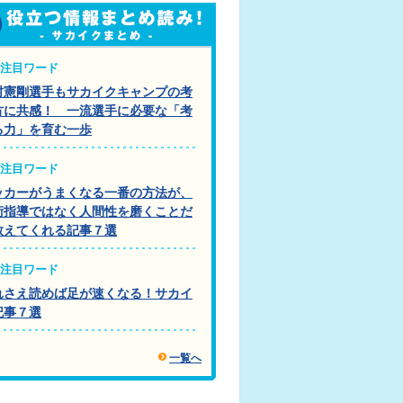
注目ワード
村憲剛選手もサカイクキャンプの考
方に共感！ 一流選手に必要な「考
る力」を育む一歩
注目ワード
ッカーがうまくなる一番の方法が、
術指導ではなく人間性を磨くことだ
教えてくれる記事７選
注目ワード
れさえ読めば足が速くなる！サカイ
記事７選
一覧へ