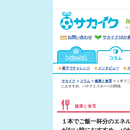
ジ
お問い合わせ
サカイク10か
親子でチャレンジ
インタビュー
サカイク
コラム
健康と食育
１本で
におすすめ、バナナとスポーツの関係
健康と食育
１本でご飯一杯分のエネ