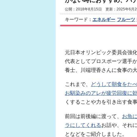
がない時におすすめ、バ
公開：2018年8月15日 更新：2025年6月2
キーワード：
エネルギー
フルーツ
元日本オリンピック委員会強化ス
代表としてプロスポーツ選手
養士、川端理香さんに食事の
これまで、
どうして朝食をた
お馴染みのアレが疲労回復に
くすることや力を引き出す食
前回は前後編に渡って、
お魚
ラにしてくれる
お話や、それ
となどをご紹介しました。