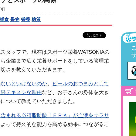
ナナとスポーツの関係
0日
捕食
果物
栄養
糖質
タッフで、現在はスポーツ栄養WATSONIAの
から企業まで広く栄養サポートをしている管理栄
大切さを教えていただきます。
べないといけないのか
、
ビールのおつまみとして
効果テキメンな理由
など、お子さんの身体を大き
事について教えていただきました。
に含まれる必須脂肪酸「ＥＰＡ」が血液をサラサ
によって持久的な能力を高める効果につながるこ