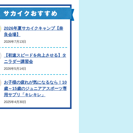
2026年夏サカイクキャンプ【奈
良会場】
2026年7月13日
【初速スピードを向上させる】タ
ニラダー講習会
2026年5月14日
お子様の疲れが気になるなら！10
歳～15歳のジュニアアスポーツ専
用サプリ「キレキレ」
2025年4月30日