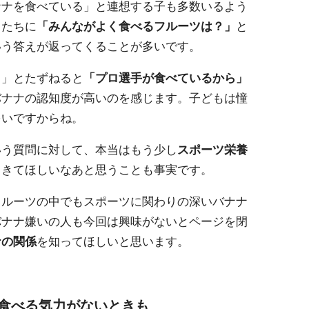
ナナを食べている」と連想する子も多数いるよう
もたちに
「みんながよく食べるフルーツは？」
と
いう答えが返ってくることが多いです。
？」とたずねると
「プロ選手が食べているから」
バナナの認知度が高いのを感じます。子どもは憧
多いですからね。
いう質問に対して、本当はもう少し
スポーツ栄養
てきてほしいなあと思うことも事実です。
フルーツの中でもスポーツに関わりの深いバナナ
バナナ嫌いの人も今回は興味がないとページを閉
ナの関係
を知ってほしいと思います。
食べる気力がないときも