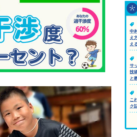
中
え
え
サ
技
と
こ
ク