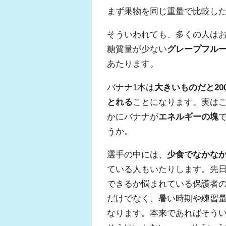
まず果物を同じ重量で比較し
そういわれても、多くの人は
糖質量が少ない
グレープフル
あたります。
バナナ1本は
大きいものだと20
とれる
ことになります。実は
かにバナナが
エネルギーの塊
うか。
選手の中には、
少食でなかな
ている人もいたりします。先
できるか悩まれている保護者
だけでなく、暑い時期や練習
なります。本来であればそう