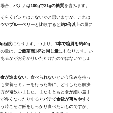
た場合、
バナナは100gで21gの糖質
を含みます。
おそらくピンとはこないかと思いますが、これは
ーツ
や
ブルーベリー
と比較すると
約2倍以上
の量に
0g程度
になります。つまり、
1本で糖質を約40g
この量は、
ご飯茶碗1杯と同じ量
にもなります。い
であるかがお分かりいただけたのではないでしょ
か食が進まない、
食べられないという悩みを持っ
日も栄養セミナーを行った際に、どうしたら解決
の方が複数いました。またもともと食が細い選手
量が多くなったりすると
バテて食欲が落ちやすく
いう時こそご飯をしっかり食べたいものですが、