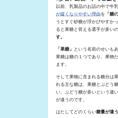
以前、乳製品のお話の中で牛
が緩くなりやすい理由
を
「糖
うとすぐ砂糖が浮かびやすか
ると果糖と答える選手が多い
す。
「果糖」
という名前のせいも
果糖は糖の１つであり、果物
ます。
そして果物に含まれる糖分は
れる主な糖は、果糖とぶどう
い、ぶどう糖が多いという違
が違うのです。
はたしてどのくらい
糖量が違