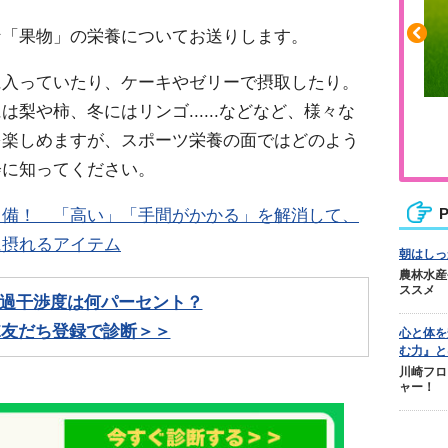
な「果物」の栄養についてお送りします。
に入っていたり、ケーキやゼリーで摂取したり。
梨や柿、冬にはリンゴ......などなど、様々な
ふくらはぎの張りや疲れに
人気No.1商
を楽しめますが、スポーツ栄養の面ではどのよう
ジュニアレッグリカバリー
テクダマ
会に知ってください。
常備！ 「高い」「手間がかかる」を解消して、
P
に摂れるアイテム
朝はしっ
農林水産
ススメ
過干渉度は何パーセント？
NE友だち登録で診断＞＞
心と体を
む力』と
川崎フロ
ャー！