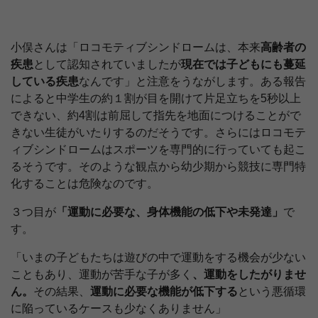
小俣さんは「ロコモティブシンドロームは、本来
高齢者の
疾患
として認知されていましたが
現在では子どもにも蔓延
している疾患
なんです」と注意をうながします。ある報告
によると中学生の約１割が目を開けて片足立ちを5秒以上
できない、約4割は前屈して指先を地面につけることがで
きない生徒がいたりするのだそうです。さらにはロコモテ
ィブシンドロームはスポーツを専門的に行っていても起こ
るそうです。そのような観点から幼少期から競技に専門特
化することは危険なのです。
３つ目が
「運動に必要な、身体機能の低下や未発達」
で
す。
「いまの子どもたちは遊びの中で運動をする機会が少ない
こともあり、運動が苦手な子が多く
、運動をしたがりませ
ん。
その結果、
運動に必要な機能が低下する
という悪循環
に陥っているケースも少なくありません」