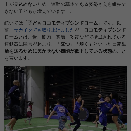
上が見込めないため、運動の基本である姿勢さえも維持で
きない子どもが増えています」。
続いては
「子どもロコモティブシンドローム」
です。以
前、
サカイクでも取り上げました
が、
ロコモティブシンド
ローム
とは、骨、筋肉、関節、靭帯などで構成されている
運動器に障害が起こり、
「立つ」「歩く」
といった
日常生
活を送るために欠かせない機能が低下している状態
のこと
を言います。