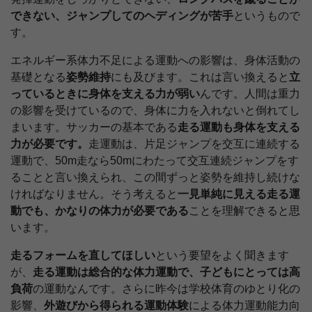
できない、ジャンプしてのヘディングが苦手
というもので
す。
エネルギー系体力不足による運動への影響は、身体活動の
基礎となる
姿勢維持
にも及びます。これは言い換えると
立
っているときに身体を支える力が弱い
んです。人間は重力
の影響を受けているので、身体に力を入れないと倒れてし
まいます。サッカーの基本である
走る運動も身体を支える
力が必要です。
走運動は、片足ジャンプを交互に連続する
運動で、50m走なら50mにわたって交互連続ジャンプをす
ることと言い換えられ、この間ずっと姿勢を維持し続けな
ければなりません。そう考えると
一見単純に見える走る運
動でも、かなりの体力が必要である
ことを理解できると思
います。
走るフォームを直してほしい
という要望をよく聞きます
が、
走る運動は総合的な体力運動で、子どもにとっては高
負荷
の運動なんです。さらに昨今は学校体育のゆとり化の
影響、
外遊びから得られる運動体験
による体力運動能力向