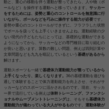
動と、重心の移動を伴う運動が整ってきたら、人や物（ボ
ールなど）を操作する運動へと移っていきます。
サッカー
をするためには、姿勢と重心のコントロールを無意識に行
いながら、ボールなどを巧みに操作する能力が必要
です。
姿勢や重心のコントロールができずに、フラフラした状態
でボールを扱っても上手くいきませんよね。運動経験の少
ない現代の子どもたちにとっては、基礎的な運動ができる
ようになってから、サッカーなどの専門種目に取り組むの
が良いと思います。算数の難しい問題、例えば四則計算や
文章問題なども九九を暗記しているという
基礎があるから
解けます。
運動スポーツも一緒で
基礎体力運動能力が整っているから
上手くなったり、楽しくなります。
36の基礎運動を遊びを
通して体験することで体力運動能力を向上させ、それがサ
ッカーなどのスポーツに活かされるのです。現在、サッカ
ー界で流行している例えば
体幹トレーニング、ファンクシ
ョナルやムーブメントトレーニング
は、そもそも
基礎体力
運動能力が備わっている大人がやるもの
です。
運動体験が