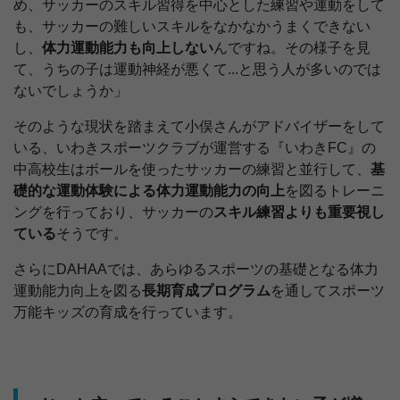
め、サッカーのスキル習得を中心とした練習や運動をして
も、サッカーの難しいスキルをなかなかうまくできない
し、
体力運動能力も向上しない
んですね。その様子を見
て、うちの子は運動神経が悪くて...と思う人が多いのでは
ないでしょうか」
そのような現状を踏まえて小俣さんがアドバイザーをして
いる、いわきスポーツクラブが運営する『いわきFC』の
中高校生はボールを使ったサッカーの練習と並行して、
基
礎的な運動体験による体力運動能力の向上
を図るトレーニ
ングを行っており、サッカーの
スキル練習よりも重要視し
ている
そうです。
さらにDAHAAでは、あらゆるスポーツの基礎となる体力
運動能力向上を図る
長期育成プログラム
を通してスポーツ
万能キッズの育成を行っています。