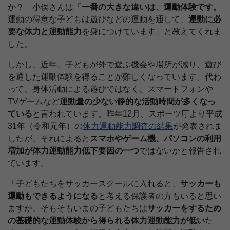
か？ 小俣さんは「
一番の大きな違いは、運動体験です。
運動の得意な子どもは遊びなどの運動を通して、
運動に必
要な体力と運動能力
を身につけています」と教えてくれま
した。
しかし、近年、子どもが外で遊ぶ機会や場所が減り、遊び
を通した運動体験を得ることが難しくなっています。代わ
って、身体活動による遊びではなく、スマートフォンや
TVゲームなど
運動量の少ない静的な活動時間が多くなっ
ている
と言われています。昨年12月、スポーツ庁より平成
31年（令和元年）の
体力運動能力調査の結果
が発表されま
したが、それによると
スマホやゲーム機、パソコンの利用
増加が体力運動能力低下要因の一つ
ではないかと報告され
ています。
「子どもたちをサッカースクールに入れると、
サッカーも
運動もできるようになる
と考える保護者の方もいると思い
ますが、そもそもいまの子どもたちは
サッカーをするため
の基礎的な運動体験から得られる体力運動能力が低い
た