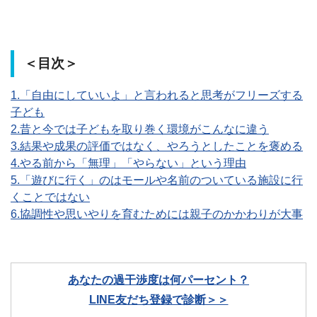
＜目次＞
1.「自由にしていいよ」と言われると思考がフリーズする
子ども
2.昔と今では子どもを取り巻く環境がこんなに違う
3.結果や成果の評価ではなく、やろうとしたことを褒める
4.やる前から「無理」「やらない」という理由
5.「遊びに行く」のはモールや名前のついている施設に行
くことではない
6.協調性や思いやりを育むためには親子のかかわりが大事
あなたの過干渉度は何パーセント？
LINE友だち登録で診断＞＞