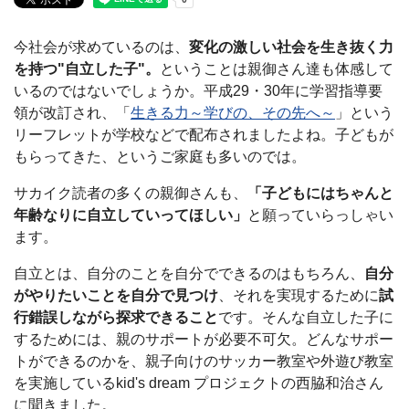
今社会が求めているのは、
変化の激しい社会を生き抜く力
を持つ"自立した子"。
ということは親御さん達も体感して
いるのではないでしょうか。平成29・30年に学習指導要
領が改訂され、「
生きる力～学びの、その先へ～
」という
リーフレットが学校などで配布されましたよね。子どもが
もらってきた、というご家庭も多いのでは。
サカイク読者の多くの親御さんも、
「子どもにはちゃんと
年齢なりに自立していってほしい」
と願っていらっしゃい
ます。
自立とは、自分のことを自分でできるのはもちろん、
自分
がやりたいことを自分で見つけ
、それを実現するために
試
行錯誤しながら探求できること
です。そんな自立した子に
するためには、親のサポートが必要不可欠。どんなサポー
トができるのかを、親子向けのサッカー教室や外遊び教室
を実施しているkid's dream プロジェクトの西脇和治さん
に聞きました。