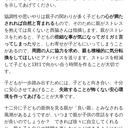
を示してあげてください。
協調性や思いやりは親子の関わりが多く子どもの
心が満た
されれば自然と育まれる
もので、そのために親がストレス
を抱えては良くないと西脇さんは指摘します。親がストレ
スをためると、子どもの
些細な事が気になってガミガミ言
ってしまったり
と、しわ寄せが子どもにいってしまうこと
があるので、
周囲の人に協力を求め、親も積極的に気分転
換をしてほしい
とアドバイスを送ります。ストレスを軽減
して子どもと1対1で向かい合う時間を作ることが大切で
す。
子どもが一歩踏み出すためには、子どもと向き合い、十分
に安心させてあげること、
失敗することが怖くない安心環
境を作ってあげる
ことが大事です。
十二分に子どもの面倒を見る親が「良い親」とみなされる
風潮があるようですが、いつまで親が子供の世話をするの
が良いのでしょうか？ できれば徐々に自立してくれる