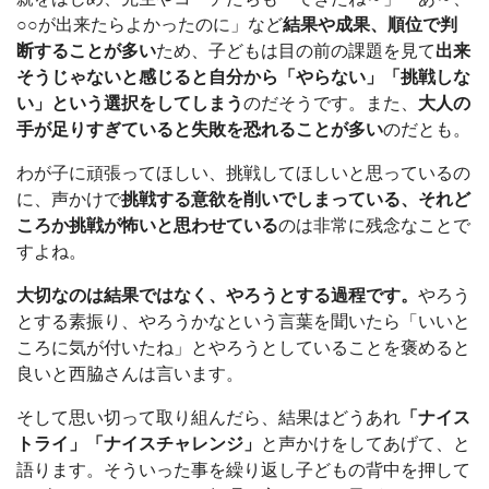
○○が出来たらよかったのに」など
結果や成果、順位で判
断することが多い
ため、子どもは目の前の課題を見て
出来
そうじゃないと感じると自分から「やらない」「挑戦しな
い」という選択をしてしまう
のだそうです。また、
大人の
手が足りすぎていると失敗を恐れることが多い
のだとも。
わが子に頑張ってほしい、挑戦してほしいと思っているの
に、声かけで
挑戦する意欲を削いでしまっている、それど
ころか挑戦が怖いと思わせている
のは非常に残念なことで
すよね。
大切なのは結果ではなく、やろうとする過程です。
やろう
とする素振り、やろうかなという言葉を聞いたら「いいと
ころに気が付いたね」とやろうとしていることを褒めると
良いと西脇さんは言います。
そして思い切って取り組んだら、結果はどうあれ
「ナイス
トライ」「ナイスチャレンジ」
と声かけをしてあげて、と
語ります。そういった事を繰り返し子どもの背中を押して