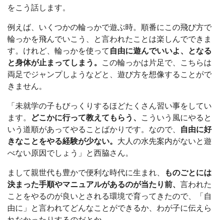
をこう話します。
例えば、いくつかの輪っかで遊ぶ時。順番にこの飛び方で
輪っかを飛んでいこう、と言われたことは楽しんでできま
す。けれど、輪っかを使って
自由に遊んでいいよ、となる
と身体が止まってしまう。
この輪っかは片足で、こちらは
両足でジャンプしようなどと、遊び方を想像することがで
きません。
「未就学の子もびっくりするほどたくさん習い事をしてい
ます。
どこかに行って教えてもらう、
こういう風にやると
いう道順があってやることばかりです。なので、
自由に好
きなことをやる経験が少ない。
大人の水先案内がないと遊
べない原因でしょう」と西脇さん。
まして親世代も豊かで便利な時代に生まれ、
ものごとには
決まった手順やマニュアルがあるのが当たり前、
言われた
ことをやるのが良いとされる環境で育ってきたので、「自
由に」と言われてどんなことができるか、わが子に伝えら
れなかったりするのだとか。