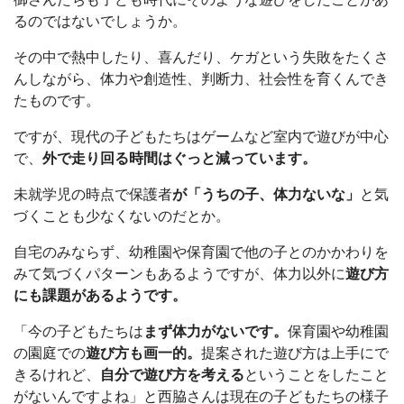
るのではないでしょうか。
その中で熱中したり、喜んだり、ケガという失敗をたくさ
んしながら、体力や創造性、判断力、社会性を育くんでき
たものです。
ですが、現代の子どもたちはゲームなど室内で遊びが中心
で、
外で走り回る時間はぐっと減っています。
未就学児の時点で保護者
が「うちの子、体力ないな」
と気
づくことも少なくないのだとか。
自宅のみならず、幼稚園や保育園で他の子とのかかわりを
みて気づくパターンもあるようですが、体力以外に
遊び方
にも課題があるようです。
「今の子どもたちは
まず体力がないです。
保育園や幼稚園
の園庭での
遊び方も画一的。
提案された遊び方は上手にで
きるけれど、
自分で遊び方を考える
ということをしたこと
がないんですよね」と西脇さんは現在の子どもたちの様子