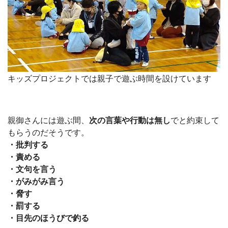
キッズプロジェクトでは親子で遊ぶ時間を設けています
親御さんには遊ぶ間、
次の言葉や行動は無し
でと約束して
もらうのだそうです。
・批判する
・責める
・文句を言う
・がみがみ言う
・脅す
・罰する
・目先のほうびで釣る