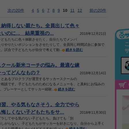
次の20件
4
5
6
7
8
9
10
11
12
前の20件
と納得しない親たち。全員出して色々
のに... 結果重視の...
2018年12月21日
子どもたちに色々体験させたく、自分たちでメンバ
たりやりたいポジションをさせたりして、全員同じ時間試合に参加で
。試合で子どもたちが自分で考えて動...
続きを読む
スクール新米コーチの悩み。最適な練
ーってどんなもの？
2018年12月14日
、とあるプロクラブが運営するサッカースクールの
ご相談です。子どもたちのためになるメニューを、と真剣にお悩みの
.。プレーヤーとしてサッカー経験...
続きを読む
練習、やる気もなさそう。全力でやら
悔しくない子どもたちをサ...
2018年11月30日
ダラしてやる気のない子どもたち。負けても「別
悔しがらない。子どもたちがサッカーを好きになり、自分から上手く
ような指導をしたいけどどうすればいい...
続きを読む