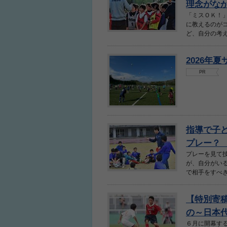
理念がなか
「ミスＯＫ！
に教えるのが
ど、自分の考え
2026年
PR
指導で子
プレー？
プレーを見て
が、自分がい
で相手をすべき
【特別寄
の～日本代
６月に開幕す