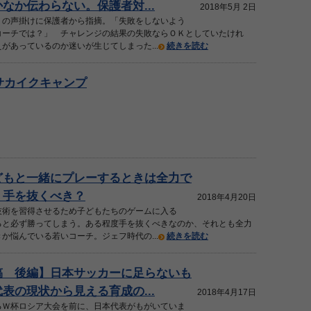
なか伝わらない。保護者対...
2018年5月 2日
」の声掛けに保護者から指摘。「失敗をしないよう
コーチでは？」 チャレンジの結果の失敗ならＯＫとしていたけれ
があっているのか迷いが生じてしまった...
続きを読む
夏サカイクキャンプ
どもと一緒にプレーするときは全力で
 手を抜くべき？
2018年4月20日
技術を習得させるため子どもたちのゲームに入る
ると必ず勝ってしまう。ある程度手を抜くべきなのか、それとも全力
か悩んでいる若いコーチ。ジェフ時代の...
続きを読む
稿 後編】日本サッカーに足らないも
表の現状から見える育成の...
2018年4月17日
るＷ杯ロシア大会を前に、日本代表がもがいていま