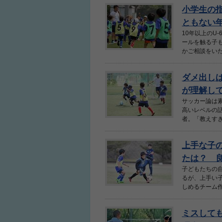
小学生の
ともない年
10年以上のU
ールを触る子
かご相談をいた
ダメ出し
が理解して
サッカー論は
高いレベルの
者。「教えすぎ
上手な子
たは？ 
子どもたちの
るが、上手い
しめるチーム作
ミスして