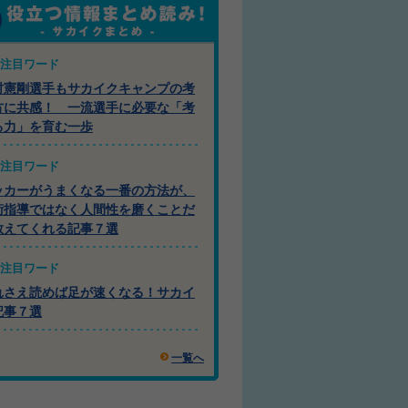
注目ワード
村憲剛選手もサカイクキャンプの考
方に共感！ 一流選手に必要な「考
る力」を育む一歩
注目ワード
ッカーがうまくなる一番の方法が、
術指導ではなく人間性を磨くことだ
教えてくれる記事７選
注目ワード
れさえ読めば足が速くなる！サカイ
記事７選
一覧へ