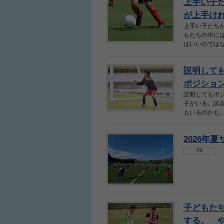
上手い子
が上手けれ
上手い子たち
もたちの中に
ばいいのではな
説明して
ポジション
説明してもポ
子がいる。試
もいるのかも。
2026年
PR
子どもたち
する。 や