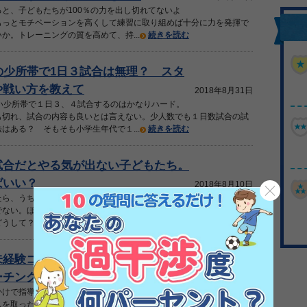
と、子どもたちが100％の力を出し切れてないよ
もっとモチベーションを高くして練習に取り組めば十分に力を発揮で
か。トレーニングの質を高めて、持...
続きを読む
の少所帯で1日３試合は無理？ スタ
や戦い方を教えて
2018年8月31日
ない少所帯で１日３、４試合するのはかなりハード。
も切れ、試合の内容も良いとは言えない。少人数でも１日数試合の試
はある？ そもそも小学生年代で１...
続きを読む
試合だとやる気が出ない子どもたち。
ばいい？
2018年8月10日
たら、うちのチームだけ「暑い」という理由でサッ
でない。ほかのチームは子どもたち同士で声かけもして楽しんで動い
うして？ ほかのチームみたいにやる...
続きを読む
未経験コーチの悩み。 選手同士の声
チング）を増やしたい！ど...
2018年7月27日
かけで指導を始めたサッカー未経験のお父さんコー
スを取ったり試行錯誤しながら指導しているけれど、選手同士の声か