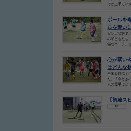
けが上手くいか
ボールを
ルを奪いに
ダンゴ状態で
の子どもたち。
悩むコーチ。低
心が弱い
はどんな
全国を目指す
た。「今どき
ムの選手はどう
【初速ス
PR