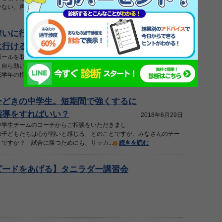
ない。声かけに慣れさせるメニューを...
続きを読む
奪いに行かない低学年。自分からボー
行けるようにするにはどん...
2018年7月 6日
ボールを取りにいかない、後ろから追いかけるだけ
自ら動いてボールを取りに行く動きをどう教えればいいのか...。と
学年の指導者で同じ悩みを持つコ...
続きを読む
今どきの中学生。短期間で強くするに
指導をすればいい？
2018年6月29日
中学生チームのコーチからご相談をいただきまし
の子どもたちは心が弱いと感じる」とのことですが、みなさんのチー
ですか？ 試合に勝つためにも、サッカ...
続きを読む
ピードをあげる】タニラダー講習会