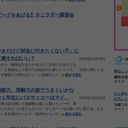
ピードをあげる】タニラダー講習会
沿って書ける
毎日の食事＋α
ーノート
キレキレ
好きだけど試合に行きたくない子」に
て接すればいい？
2018年11月19日
P
んから「練習は行きたがるけど、試合に行きたくな
る」と相談をして受けてお悩みの心優しいコーチ。「試合に来たくな
朝はしっ
ず練習だけ来ればいい」と親御さんに...
続きを読む
農林水産
ススメ
動能力、理解力の差でうまくいかな
心と体を
１年生にパスサッカーはマイ...
2018年10月20日
む力』と
導者の話を聞いて価値観の違いに驚いたコーチ。海
川崎フロ
取り入れようと思うんだけど「サッカーＩＱの高い子に育てる」をモ
ャー！
いる自身のチームで、低学年からパス...
続きを読む