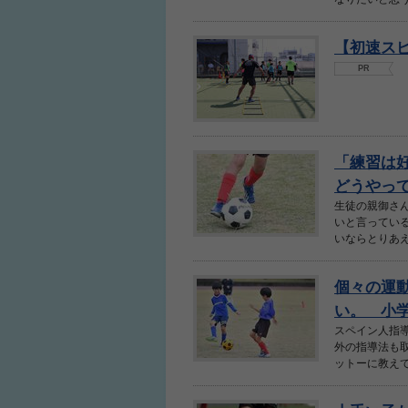
【初速ス
PR
人気No.1商品
わかりやすい質問に
テクダマ
サカイクサッカ
「練習は
どうやっ
生徒の親御さ
いと言ってい
いならとりあえ
個々の運
い。 小学
スペイン人指
外の指導法も
ットーに教えて