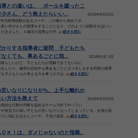
指導との違いは。 ボールを蹴ったこ
少さん、どう教えたらいい...
2018年6月15日
-6年代指導経験があるコーチ。この春から初めてボ
も多い年少さんの指導をすることになり、どのように始動すればいい
だきました。４歳児の指導は小学...
続きを読む
ばかりする指導者に疑問 子どもたち
なくても、事あるごとに指...
2018年6月 1日
素晴らしいけど、子どもたちが理解できてないのに
話をしたり、練習や試合中も事あるごとにダメ出しをする同僚の指導
も子どもたちの考える力を奪うのでは...
続きを読む
の言いなりになりがち。上手な離れか
良い方法を教えて
2018年5月25日
自発的な行動や判断を認めるチーム方針でやってい
子や発言力の高い子たちの言いなりになってしまっている。全員が楽
りに悩むお父さんコーチ。子供の成長...
続きを読む
もＯＫ！は、ダメじゃないのと指摘。