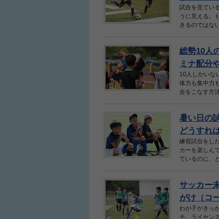
試合を見ている
うに見える。
きるのではない
総勢10人
ミナ配分
10人しかい
体力も集中力
合をこなす方法
暑い日の
どうすれ
練習試合をし
カーを楽しん
ているのに、ど
サッカー
がけ（コー
わが子がきっ
チ。ライセン