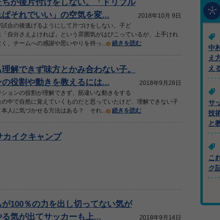
たちが後片付けをしない。「ドリブル
ばそれでいい」の空気を変...
2018年10月 9日
が試合の後逃げるようにして片づけをしない。子ど
は「自分さえよければ」という雰囲気がはびこっているが、上手けれ
く、チームへの感謝や思いやりを持っ...
続きを読む
中
え
も理解できず味方とかみ合わない子。
え
の役割や動きを教えるには...
2018年9月28日
ジションの役割が理解できず、筋違いな動きをする
合の中で自然に覚えていくものだと思っていたけど、理解できない子
サ
本人に気づかせる方法はある？ それ...
続きを読む
技
と
夏サカイクキャンプ
こ
ク
が100％の力を出し切ってない気が
る気が出てサッカーも上...
2018年9月14日