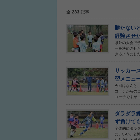
全
233
記事
勝たない
経験させたい
県外の大会で
ーを決めさせ
きるようにした
サッカー
習メニュ
今回はなんと
コーチからの
コーチですが..
ダラダラ
ず負けても
全体的にダラ
に、いい」と
なりたいと思う