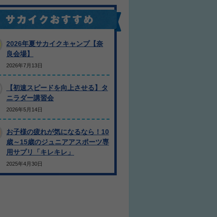
2026年夏サカイクキャンプ【奈
良会場】
2026年7月13日
【初速スピードを向上させる】タ
ニラダー講習会
2026年5月14日
お子様の疲れが気になるなら！10
歳～15歳のジュニアアスポーツ専
用サプリ「キレキレ」
2025年4月30日