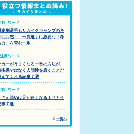
注目ワード
村憲剛選手もサカイクキャンプの考
方に共感！ 一流選手に必要な「考
る力」を育む一歩
注目ワード
ッカーがうまくなる一番の方法が、
術指導ではなく人間性を磨くことだ
教えてくれる記事７選
注目ワード
れさえ読めば足が速くなる！サカイ
記事７選
一覧へ