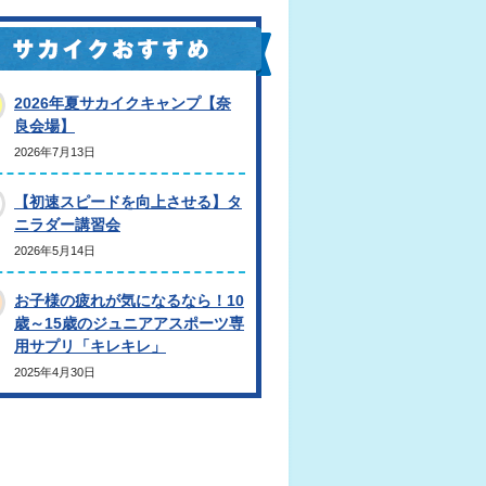
2026年夏サカイクキャンプ【奈
良会場】
2026年7月13日
【初速スピードを向上させる】タ
ニラダー講習会
2026年5月14日
お子様の疲れが気になるなら！10
歳～15歳のジュニアアスポーツ専
用サプリ「キレキレ」
2025年4月30日