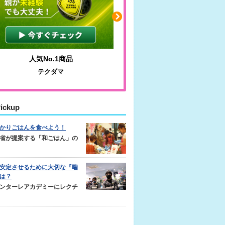
人気No.1商品
わかりやすい質問に沿っ
テクダマ
サカイクサッカーノ
ickup
かりごはんを食べよう！
省が提案する「和ごはん」の
安定させるために大切な『噛
は？
ンターレアカデミーにレクチ