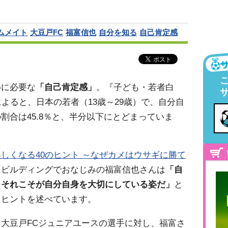
ムメイト
大豆戸FC
福富信也
自分を知る
自己肯定感
めに必要な
「自己肯定感」
。『子ども・若者白
によると、日本の若者（13歳～29歳）で、自分自
割合は45.8％と、半分以下にとどまっていま
しくなる40のヒント ～なぜカメはウサギに勝て
ムビルディングでおなじみの福富信也さんは
「自
。それこそが自分自身を大切にしている姿だ」
と
るヒントを述べています。
大豆戸FCジュニアユースの選手に対し、福富さ