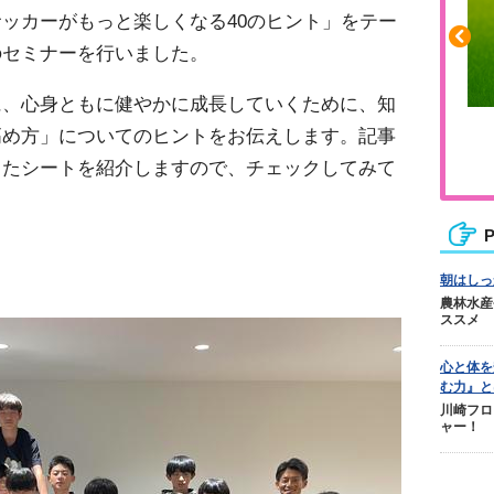
ッカーがもっと楽しくなる40のヒント」をテー
のセミナーを行いました。
に、心身ともに健やかに成長していくために、知
ふくらはぎの張りや疲れに
高め方」についてのヒントをお伝えします。記事
ジュニアレッグリカバリー
ったシートを紹介しますので、チェックしてみて
P
朝はしっ
農林水産
ススメ
心と体を
む力』と
川崎フロ
ャー！