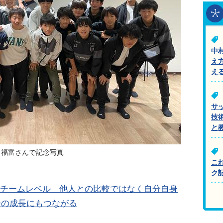
中
え
え
サ
技
と
と福富さんで記念写真
こ
ク
、チームレベル 他人との比較ではなく自分自身
ーの成長にもつながる