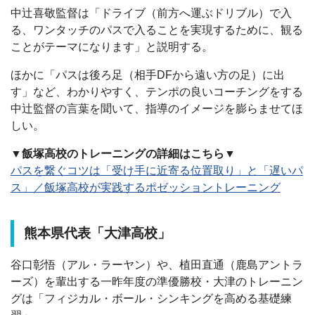
中辻喜敬監督は「ドライブ（前方へ運ぶドリブル）で入
る、ワンタッチのパスで入ることを実現するために、観る
ことがテーマになります」と説明する。
ほかに「パスは後ろ足（相手DFから遠い方の足）に出
す」など、わかりやすく、テンポの良いコーチングをする
中辻監督の言葉を聞いて、指導のイメージを膨らませてほ
しい。
▼飯塚高校のトレーニングの詳細はこちら▼
パスを繋ぐコツは「受け手に近寄る位置取り」と「遅いパ
ス」／飯塚高校が実践するポゼッショントレーニング
熊本県代表「大津高校」
谷口彰悟（アル・ラーヤン）や、植田直通（鹿島アントラ
ーズ）を輩出する一昨年度の準優勝校・大津のトレーニン
グは「フィジカル・ボール・シンキングを高める基礎練