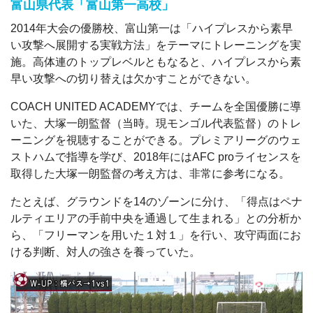
富山県代表「富山第一高校」
2014年大会の優勝校、富山第一は「ハイプレスから素早
い攻撃へ展開する実戦方法」をテーマにトレーニングを実
施。高体連のトップレベルともなると、ハイプレスから素
早い攻撃への切り替えは欠かすことができない。
COACH UNITED ACADEMYでは、チームを全国優勝に導
いた、大塚一朗監督（当時。現モンゴル代表監督）のトレ
ーニングを視聴することができる。プレミアリーグのウェ
ストハムで指導を学び、2018年にはAFC proライセンスを
取得した大塚一朗監督の考え方は、非常に参考になる。
たとえば、グラウンドを14のゾーンに分け、「得点はペナ
ルティエリアの手前中央を通過して生まれる」との分析か
ら、「フリーマンを用いた１対１」を行い、攻守両面にお
ける判断、対人の強さを養っていた。