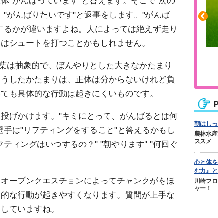
体"がんばっています"と答えます。そこで"次の
、"がんばりたいです"と返事をします。"がんば
するかが違いますよね。人によっては絶えず走り
いはシュートを打つことかもしれません。
ふくらはぎの張りや疲れに
言葉は抽象的で、ぼんやりとした大きなかたまり
ジュニアレッグリカバリー
こうしたかたまりは、正体は分からないけれど負
いても具体的な行動は起きにくいものです。
P
投げかけます。"キミにとって、がんばるとは何
朝はしっ
選手は"リフティングをすること"と答えるかもし
農林水産
ススメ
ティングはいつするの？" "朝やります" "何回ぐ
心と体を
む力』と
たオープンクエスチョンによってチャンクがをほ
川崎フロ
ャー！
体的な行動が起きやすくなります。質問が上手な
をしていますね。