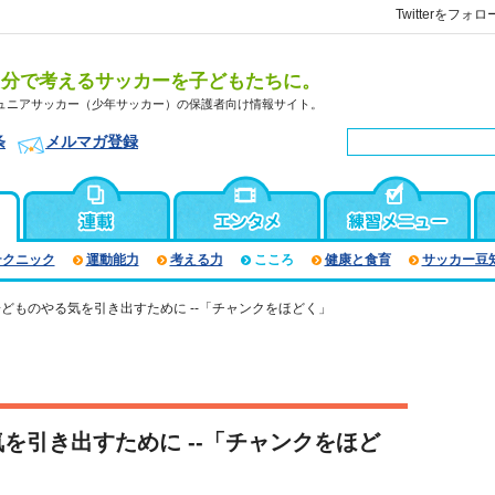
Twitterをフォロ
自分で考えるサッカーを子どもたちに。
ュニアサッカー（少年サッカー）の保護者向け情報サイト。
条
メルマガ登録
テクニック
運動能力
考える力
こころ
健康と食育
サッカー豆
どものやる気を引き出すために --「チャンクをほどく」
を引き出すために --「チャンクをほど