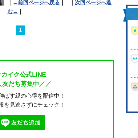
｜
←前回ページへ戻る
｜ ｜
次回ページへ進
む→
｜
1
サカイク公式LINE
＼友だち募集中／／
伸ばす親の心得を配信中！
報を見逃さずにチェック！