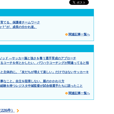
を育てる、保護者チームワーク
か？"が、成長の分かれ道。
関連記事一覧へ
メソッド ―サッカー脳と強さを養う選手育成のアプローチ
ぎるコーチを何とかしたい、パワハラコーチングが間違ってると指
然と主体的に。「友だちが増えて楽しい」だけではないサッカーキ
大事なこと。自立を阻害しない、親のかかわり方
勝経験を持つレジスタ中城監督が試合後選手たちに語ったこと
関連記事一覧へ
226件）