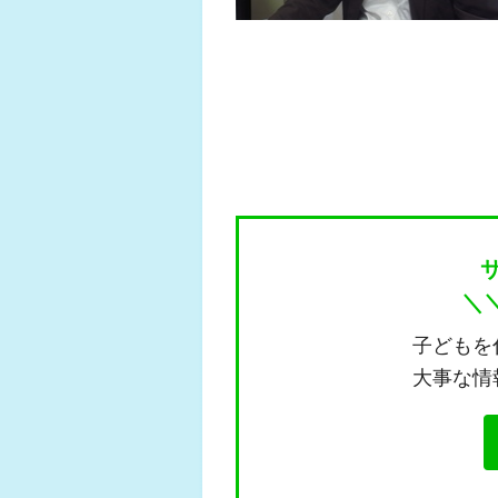
＼
子どもを
大事な情