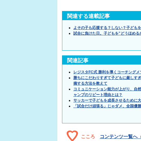
関連する連載記事
よその子も応援する？しない？子ども
試合に負けた日。子どもを"どうほめる
関連記事
レジスタFC式 勝利を導くコーチング
勝ちにこだわりすぎて子どもに厳しす
摘する方法を教えて
コミュニケーション能力が上がり、自
ャンプのリピート理由とは？
サッカーで子どもを成長させるために
「試合だけ頑張る」じゃダメ、全国優
こころ
コンテンツ一覧へ（