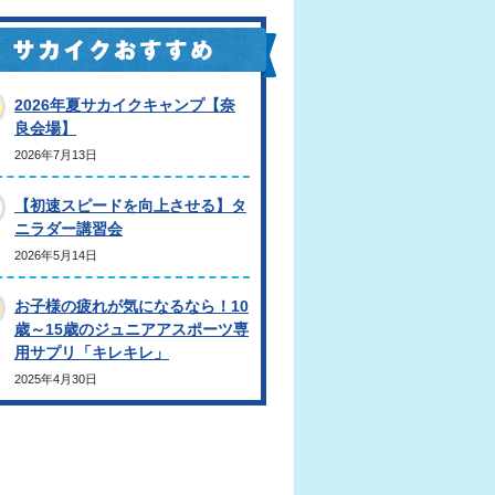
2026年夏サカイクキャンプ【奈
良会場】
2026年7月13日
【初速スピードを向上させる】タ
ニラダー講習会
2026年5月14日
お子様の疲れが気になるなら！10
歳～15歳のジュニアアスポーツ専
用サプリ「キレキレ」
2025年4月30日