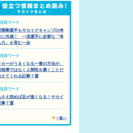
注目ワード
村憲剛選手もサカイクキャンプの考
方に共感！ 一流選手に必要な「考
る力」を育む一歩
注目ワード
ッカーがうまくなる一番の方法が、
術指導ではなく人間性を磨くことだ
教えてくれる記事７選
注目ワード
れさえ読めば足が速くなる！サカイ
記事７選
一覧へ