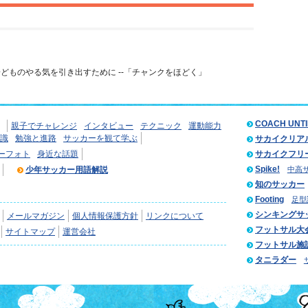
どものやる気を引き出すために --「チャンクをほどく」
COACH UNT
親子でチャレンジ
インタビュー
テクニック
運動能力
識
勉強と進路
サッカーを観て学ぶ
サカイクリア
ーフォト
身近な話題
サカイクフリ
Spike!
少年サッカー用語解説
中高
知のサッカー
Footing
足型
シンキングサ
メールマガジン
個人情報保護方針
リンクについて
フットサル大
サイトマップ
運営会社
フットサル施
タニラダー