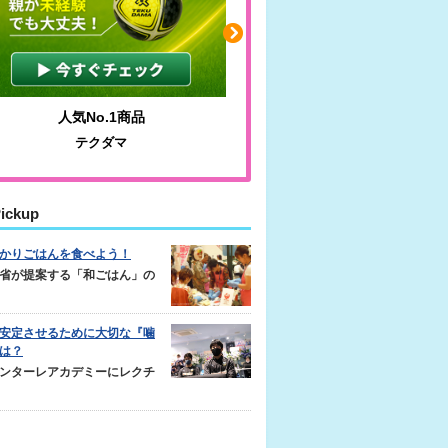
人気No.1商品
わかりやすい質問に沿っ
テクダマ
サカイクサッカーノ
ickup
かりごはんを食べよう！
省が提案する「和ごはん」の
安定させるために大切な『噛
は？
ンターレアカデミーにレクチ