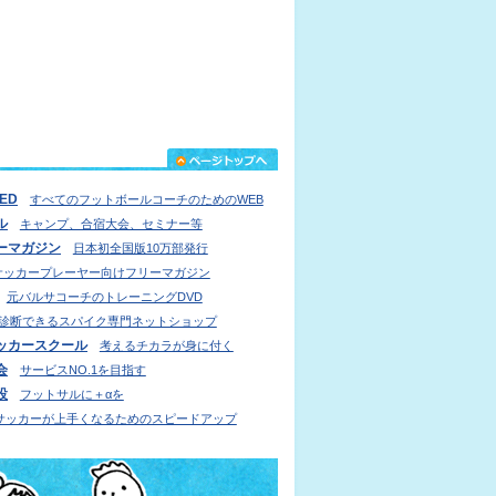
IED
すべてのフットボールコーチのためのWEB
ル
キャンプ、合宿大会、セミナー等
ーマガジン
日本初全国版10万部発行
サッカープレーヤー向けフリーマガジン
元バルサコーチのトレーニングDVD
診断できるスパイク専門ネットショップ
ッカースクール
考えるチカラが身に付く
会
サービスNO.1を目指す
設
フットサルに＋αを
サッカーが上手くなるためのスピードアップ