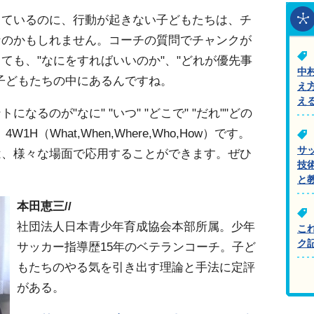
っているのに、行動が起きない子どもたちは、チ
なのかもしれません。コーチの質問でチャンクが
ても、"なにをすればいいのか"、"どれが優先事
中
子どもたちの中にあるんですね。
え
え
るのが"なに" "いつ" "どこで" "だれ""どの
1H（What,When,Where,Who,How）です。
サ
は、様々な場面で応用することができます。ぜひ
技
と
本田恵三//
社団法人日本青少年育成協会本部所属。少年
こ
ク
サッカー指導歴15年のベテランコーチ。子ど
もたちのやる気を引き出す理論と手法に定評
がある。