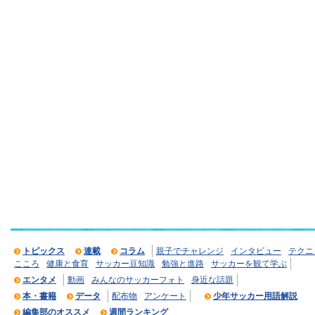
トピックス
連載
コラム
親子でチャレンジ
インタビュー
テクニ
こころ
健康と食育
サッカー豆知識
勉強と進路
サッカーを観て学ぶ
エンタメ
動画
みんなのサッカーフォト
身近な話題
本・書籍
データ
配布物
アンケート
少年サッカー用語解説
編集部のオススメ
週間ランキング