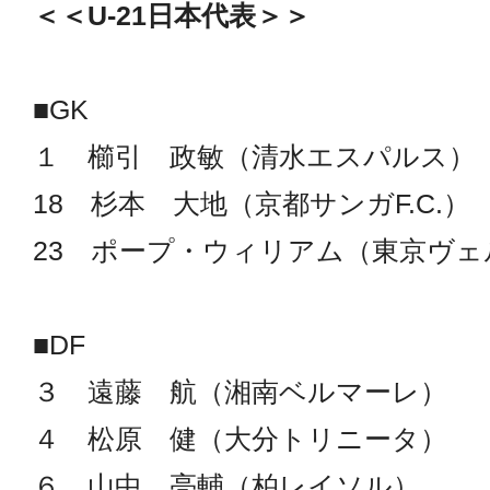
＜＜U-21日本代表＞＞
■GK
１ 櫛引 政敏（清水エスパルス）
18 杉本 大地（京都サンガF.C.）
23 ポープ・ウィリアム（東京ヴェ
■DF
３ 遠藤 航（湘南ベルマーレ）
４ 松原 健（大分トリニータ）
６ 山中 亮輔（柏レイソル）