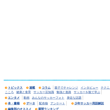
トピックス
連載
コラム
親子でチャレンジ
インタビュー
テクニ
こころ
健康と食育
サッカー豆知識
勉強と進路
サッカーを観て学ぶ
エンタメ
動画
みんなのサッカーフォト
身近な話題
本・書籍
データ
配布物
アンケート
少年サッカー用語解説
編集部のオススメ
週間ランキング