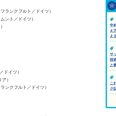
・フランクフルト／ドイツ）
トムント／ドイツ）
中
ス）
え
）
え
）
サ
技
と
5／ドイツ）
リア）
こ
フランクフルト／ドイツ）
ク