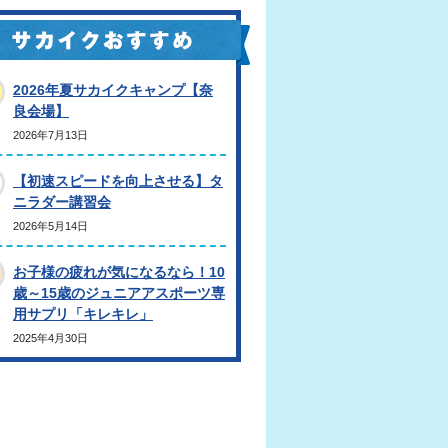
2026年夏サカイクキャンプ【奈
良会場】
2026年7月13日
【初速スピードを向上させる】タ
ニラダー講習会
2026年5月14日
お子様の疲れが気になるなら！10
歳～15歳のジュニアアスポーツ専
用サプリ「キレキレ」
2025年4月30日