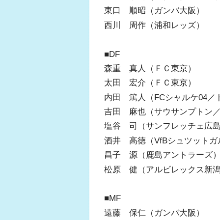
東口 順昭（ガンバ大阪）
西川 周作（浦和レッズ）
■DF
森重 真人（ＦＣ東京）
太田 宏介（ＦＣ東京）
内田 篤人（FCシャルケ04／
吉田 麻也（サウサンプトン
塩谷 司（サンフレッチェ広
酒井 高徳（VfBシュツット
昌子 源（鹿島アントラーズ
松原 健（アルビレックス新
■MF
遠藤 保仁（ガンバ大阪）