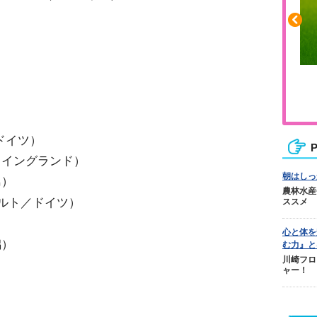
ふくらはぎの張りや疲れに
ジュニアレッグリカバリー
ドイツ）
P
／イングランド）
朝はしっ
島）
農林水産
ガルト／ドイツ）
ススメ
）
心と体を
潟）
む力』と
川崎フロ
ャー！