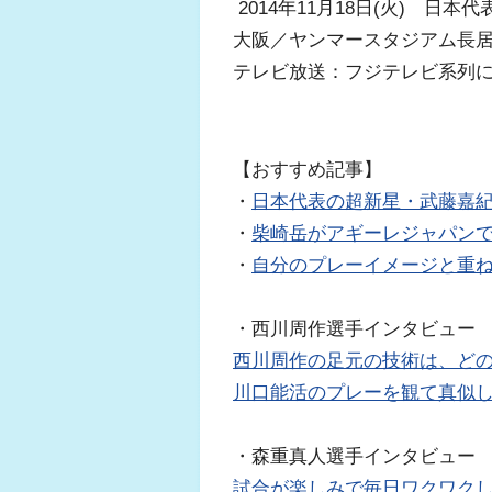
2014年11月18日(火) 日本
大阪／ヤンマースタジアム長居 
テレビ放送：フジテレビ系列
【おすすめ記事】
・
日本代表の超新星・武藤嘉
・
柴崎岳がアギーレジャパン
・
自分のプレーイメージと重
・西川周作選手インタビュー
西川周作の足元の技術は、どの
川口能活のプレーを観て真似
・森重真人選手インタビュー
試合が楽しみで毎日ワクワク