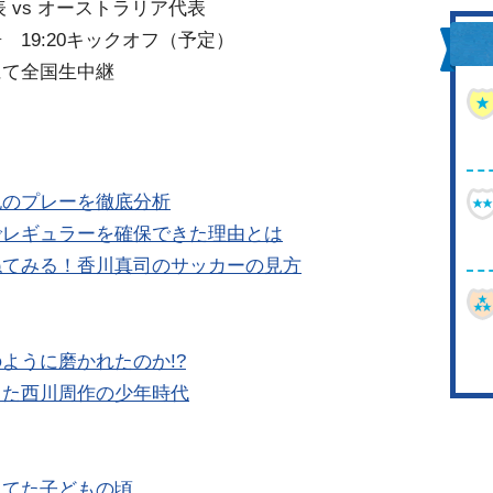
代表 vs オーストラリア代表
19:20キックオフ（予定）
にて全国生中継
紀のプレーを徹底分析
でレギュラーを確保できた理由とは
ねてみる！香川真司のサッカーの見方
ように磨かれたのか!?
した西川周作の少年時代
してた子どもの頃