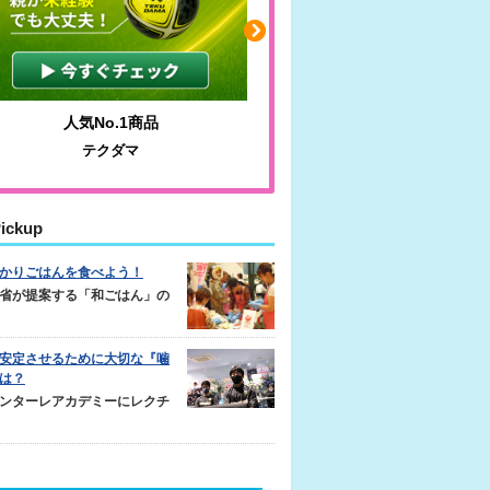
人気No.1商品
わかりやすい質問に沿っ
テクダマ
サカイクサッカーノ
ickup
かりごはんを食べよう！
省が提案する「和ごはん」の
安定させるために大切な『噛
は？
ンターレアカデミーにレクチ