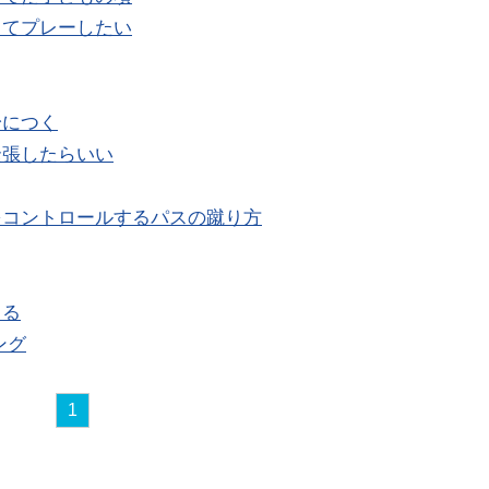
ってプレーしたい
身につく
緊張したらいい
をコントロールするパスの蹴り方
てる
ング
1