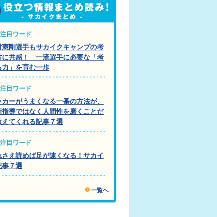
注目ワード
村憲剛選手もサカイクキャンプの考
方に共感！ 一流選手に必要な「考
る力」を育む一歩
注目ワード
ッカーがうまくなる一番の方法が、
術指導ではなく人間性を磨くことだ
教えてくれる記事７選
注目ワード
れさえ読めば足が速くなる！サカイ
記事７選
一覧へ