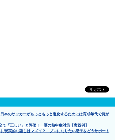
、日本のサッカーがもっともっと進化するためには育成年代で何が
全て「正しい」と評価！ 夏の熱中症対策【実践例】
.」小3に現実的な話しはマズイ？ プロになりたい息子をどうサポート