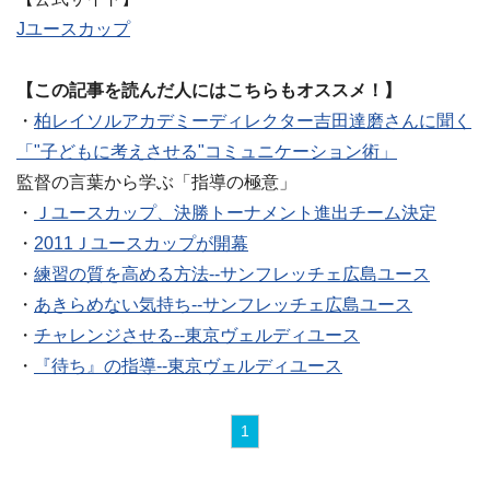
Jユースカップ
【この記事を読んだ人にはこちらもオススメ！】
・
柏レイソルアカデミーディレクター吉田達磨さんに聞く
「"子どもに考えさせる"コミュニケーション術」
監督の言葉から学ぶ「指導の極意」
・
Ｊユースカップ、決勝トーナメント進出チーム決定
・
2011Ｊユースカップが開幕
・
練習の質を高める方法--サンフレッチェ広島ユース
・
あきらめない気持ち--サンフレッチェ広島ユース
・
チャレンジさせる--東京ヴェルディユース
・
『待ち』の指導--東京ヴェルディユース
1