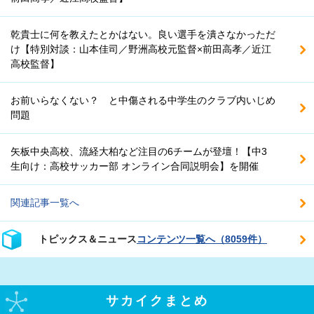
乾貴士に何を教えたとかはない。良い選手を潰さなかっただ
け【特別対談：山本佳司／野洲高校元監督×前田高孝／近江
高校監督】
お前いらなくない？ と中傷される中学生のクラブ内いじめ
問題
矢板中央高校、流経大柏など注目の6チームが登壇！【中3
生向け：高校サッカー部 オンライン合同説明会】を開催
関連記事一覧へ
トピックス＆ニュース
コンテンツ一覧へ（8059件）
サカイクまとめ