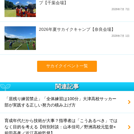
プ【千葉会場】
2026年7月 7日
2026年夏サカイクキャンプ【奈良会場】
2026年7月 1日
サカイクイベント一覧
関連記事
「居残り練習禁止」「全体練習は100分」大津高校サッカー
部が実践する正しい努力の積み上げ方
育成年代だから技術が大事？指導者は「こうあるべき」では
なく目的を考える【特別対談：山本佳司／野洲高校元監督×
前田高孝／近江高校監督】