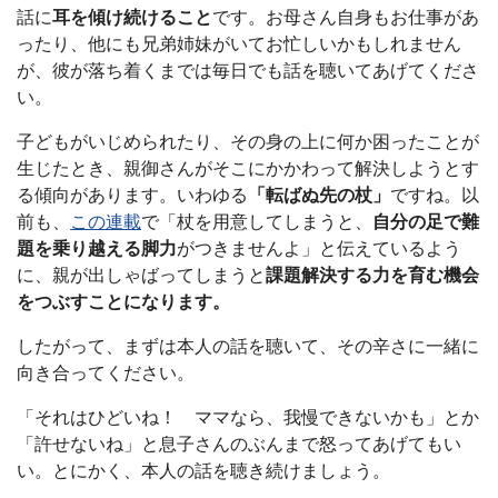
話に
耳を傾け続けること
です。お母さん自身もお仕事があ
ったり、他にも兄弟姉妹がいてお忙しいかもしれません
が、彼が落ち着くまでは毎日でも話を聴いてあげてくださ
い。
子どもがいじめられたり、その身の上に何か困ったことが
生じたとき、親御さんがそこにかかわって解決しようとす
る傾向があります。いわゆる
「転ばぬ先の杖」
ですね。以
前も、
この連載
で「杖を用意してしまうと、
自分の足で難
題を乗り越える脚力
がつきませんよ」と伝えているよう
に、親が出しゃばってしまうと
課題解決する力を育む機会
をつぶすことになります。
したがって、まずは本人の話を聴いて、その辛さに一緒に
向き合ってください。
「それはひどいね！ ママなら、我慢できないかも」とか
「許せないね」と息子さんのぶんまで怒ってあげてもい
い。とにかく、本人の話を聴き続けましょう。