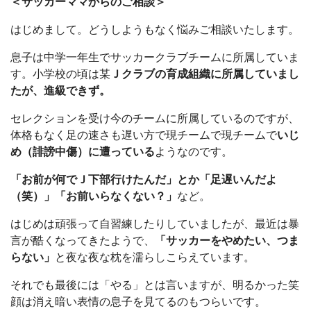
＜サッカーママからのご相談＞
はじめまして。どうしようもなく悩みご相談いたします。
息子は中学一年生でサッカークラブチームに所属していま
す。小学校の頃は某
Ｊクラブの育成組織に所属していまし
たが、進級できず。
セレクションを受け今のチームに所属しているのですが、
体格もなく足の速さも遅い方で現チームで
現チームで
いじ
め（誹謗中傷）に遭っている
ようなのです。
「お前が何でＪ下部行けたんだ」とか「足遅いんだよ
（笑）」「お前いらなくない？」
など。
はじめは頑張って自習練したりしていましたが、最近は暴
言が酷くなってきたようで、
「サッカーをやめたい、つま
らない」
と夜な夜な枕を濡らしこらえています。
それでも最後には「やる」とは言いますが、明るかった笑
顔は消え暗い表情の息子を見てるのもつらいです。