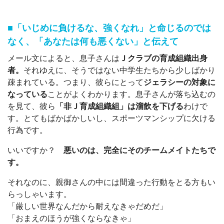
■
「いじめに負けるな、強くなれ」と命じるのでは
なく
、「あなたは何も悪くない」と伝えて
メール文によると、息子さんは
Ｊクラブの育成組織出身
者。
それゆえに、そうではない中学生たちから少しばかり
疎まれている。つまり、彼らにとって
ジェラシーの対象に
なっている
ことがよくわかります。息子さんが落ち込むの
を見て、彼ら
「非Ｊ育成組織組」は溜飲を下げる
わけで
す。とてもばかばかしいし、スポーツマンシップに欠ける
行為です。
いいですか？
悪いのは、完全にそのチームメイトたちで
す。
それなのに、親御さんの中には間違った行動をとる方もい
らっしゃいます。
「厳しい世界なんだから耐えなきゃだめだ」
「おまえのほうが強くならなきゃ」