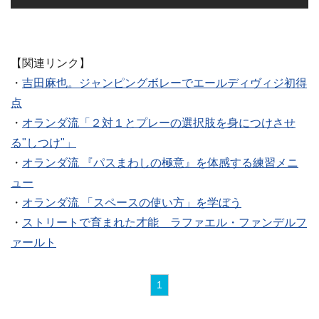
【関連リンク】
・
吉田麻也。ジャンピングボレーでエールディヴィジ初得
点
・
オランダ流「２対１とプレーの選択肢を身につけさせ
る"しつけ"」
・
オランダ流 『パスまわしの極意』を体感する練習メニ
ュー
・
オランダ流 「スペースの使い方」を学ぼう
・
ストリートで育まれた才能 ラファエル・ファンデルフ
ァールト
1