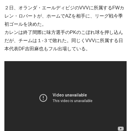
２日、オランダ・エールディビジのVVVに所属するFWカ
レン・ロバートが、ホームでAZを相手に、リーグ戦今季
初ゴールを決めた。
カレンは終了間際に味方選手のPKのこぼれ球を押し込ん
だが、チームは１‐３で敗れた。同じくVVVに所属する日
本代表DF吉田麻也もフル出場している。