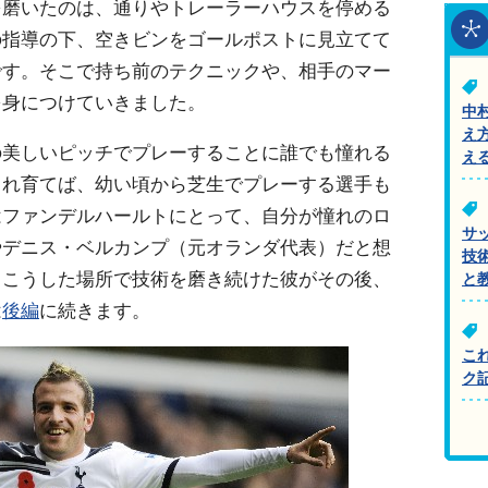
を磨いたのは、通りやトレーラーハウスを停める
の指導の下、空きビンをゴールポストに見立てて
です。そこで持ち前のテクニックや、相手のマー
を身につけていきました。
中
え
美しいピッチでプレーすることに誰でも憧れる
え
まれ育てば、幼い頃から芝生でプレーする選手も
はファンデルハールトにとって、自分が憧れのロ
サ
やデニス・ベルカンプ（元オランダ代表）だと想
技
。こうした場所で技術を磨き続けた彼がその後、
と
は
後編
に続きます。
こ
ク