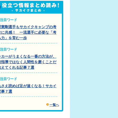
注目ワード
村憲剛選手もサカイクキャンプの考
方に共感！ 一流選手に必要な「考
る力」を育む一歩
注目ワード
ッカーがうまくなる一番の方法が、
術指導ではなく人間性を磨くことだ
教えてくれる記事７選
注目ワード
れさえ読めば足が速くなる！サカイ
記事７選
一覧へ