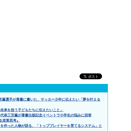
.」三笘薫選手が著書に書いた、サッカー少年に伝えたい「夢を叶える
の未来を担う子どもたちに伝えたいこと」
本代表三笘薫が著書出版記念イベントで小学生の悩みに回答
える逆算思考』
ムを作った人物が語る、「トッププレイヤーを育てるシステム」と