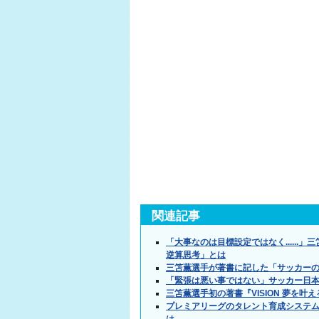
関連記事
「大事なのは目標設定ではなく.....
逆算思考」とは
三笘薫選手が著書に記した「サッカー
「緊張は悪い事ではない」サッカー日
三笘薫選手初の著書『VISION 夢を叶
プレミアリーグのタレント育成システ
は