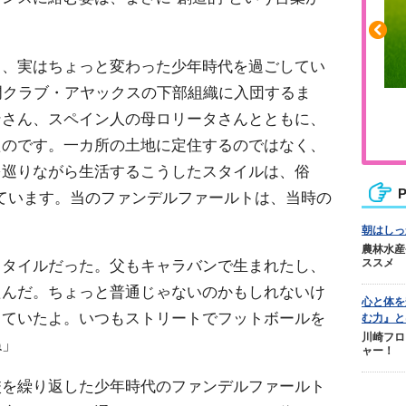
、実はちょっと変わった少年時代を過ごしてい
門クラブ・アヤックスの下部組織に入団するま
ふくらはぎの張りや疲れに
ンさん、スペイン人の母ロリータさんとともに、
ジュニアレッグリカバリー
たのです。一カ所の土地に定住するのではなく、
を巡りながら生活するこうしたスタイルは、俗
P
ばれています。当のファンデルファールトは、当時の
。
朝はしっ
農林水産
スタイルだった。父もキャラバンで生まれたし、
ススメ
たんだ。ちょっと普通じゃないのかもしれないけ
心と体を
っていたよ。いつもストリートでフットボールを
む力』と
川崎フロ
ね」
ャー！
を繰り返した少年時代のファンデルファールト