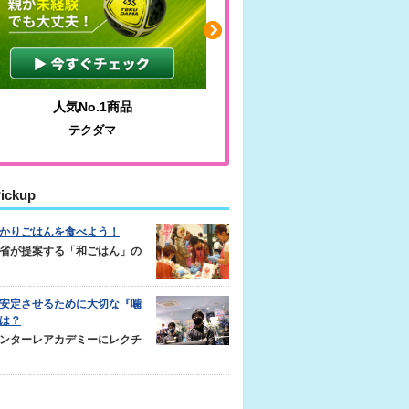
人気No.1商品
わかりやすい質問に沿っ
テクダマ
サカイクサッカーノ
ickup
かりごはんを食べよう！
省が提案する「和ごはん」の
安定させるために大切な『噛
は？
ンターレアカデミーにレクチ