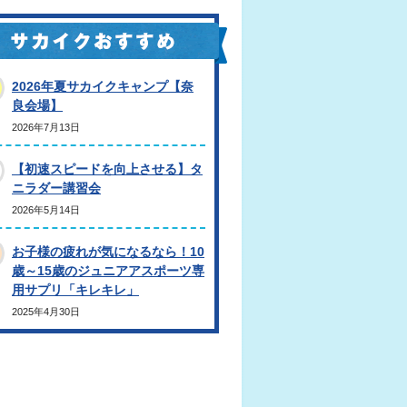
2026年夏サカイクキャンプ【奈
良会場】
2026年7月13日
【初速スピードを向上させる】タ
ニラダー講習会
2026年5月14日
お子様の疲れが気になるなら！10
歳～15歳のジュニアアスポーツ専
用サプリ「キレキレ」
2025年4月30日