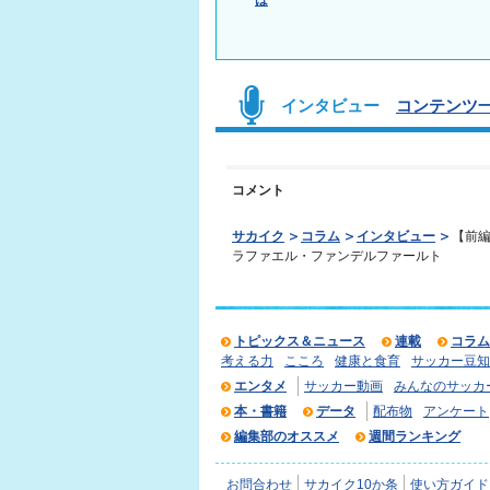
インタビュー
コンテンツ一
コメント
サカイク
コラム
インタビュー
【前
ラファエル・ファンデルファールト
トピックス＆ニュース
連載
コラム
考える力
こころ
健康と食育
サッカー豆知
エンタメ
サッカー動画
みんなのサッカ
本・書籍
データ
配布物
アンケート
編集部のオススメ
週間ランキング
お問合わせ
サカイク10か条
使い方ガイド