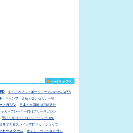
IED
すべてのフットボールコーチのためのWEB
ル
キャンプ、合宿大会、セミナー等
ーマガジン
日本初全国版10万部発行
サッカープレーヤー向けフリーマガジン
元バルサコーチのトレーニングDVD
診断できるスパイク専門ネットショップ
ッカースクール
考えるチカラが身に付く