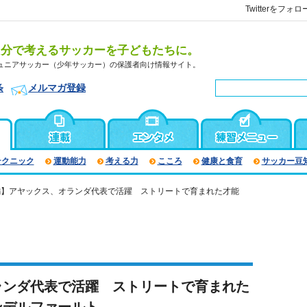
Twitterをフォロ
自分で考えるサッカーを子どもたちに。
ュニアサッカー（少年サッカー）の保護者向け情報サイト。
条
メルマガ登録
テクニック
運動能力
考える力
こころ
健康と食育
サッカー豆
編】アヤックス、オランダ代表で活躍 ストリートで育まれた才能
ランダ代表で活躍 ストリートで育まれた