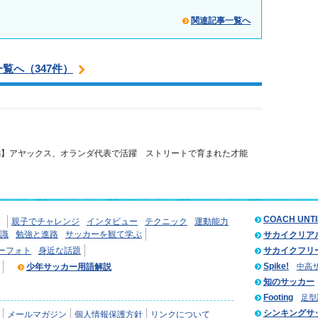
関連記事一覧へ
覧へ（347件）
編】アヤックス、オランダ代表で活躍 ストリートで育まれた才能
COACH UNT
親子でチャレンジ
インタビュー
テクニック
運動能力
識
勉強と進路
サッカーを観て学ぶ
サカイクリア
ーフォト
身近な話題
サカイクフリ
Spike!
少年サッカー用語解説
中高
知のサッカー
Footing
足型
シンキングサ
メールマガジン
個人情報保護方針
リンクについて