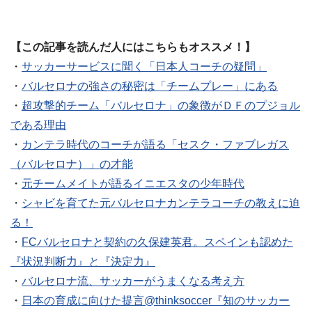
【この記事を読んだ人にはこちらもオススメ！】
・
サッカーサービスに聞く「日本人コーチの疑問」
・
バルセロナの強さの秘密は「チームプレー」にある
・
超攻撃的チーム「バルセロナ」の象徴がＤＦのプジョル
である理由
・
カンテラ時代のコーチが語る「セスク・ファブレガス
（バルセロナ）」の才能
・
元チームメイトが語るイニエスタの少年時代
・
シャビを育てた元バルセロナカンテラコーチの教えに迫
る！
・
FCバルセロナと契約の久保建英君。スペインも認めた
『状況判断力』と『決定力』
・
バルセロナ流、サッカーがうまくなる考え方
・
日本の育成に向けた提言@thinksoccer『知のサッカー