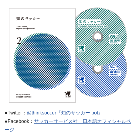
●Twitter：
@thinksoccer『知のサッカー bot』
●Facebook：
サッカーサービス社 日本語オフィシャルペ
ージ