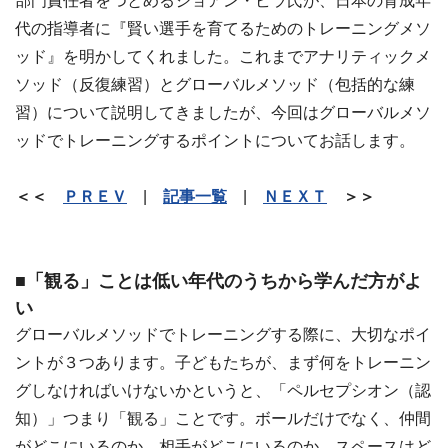
部門責任者をつとめるジョアン・ビラ氏が、日本の育成年
代の指導者に『賢い選手を育てるためのトレーニングメソ
ッド』を明かしてくれました。これまでアナリティックメ
ソッド（反復練習）とグローバルメソッド（包括的な練
習）について説明してきましたが、今回はグローバルメソ
ッドでトレーニングするポイントについてお話します。
＜＜
ＰＲＥＶ
|
記事一覧
|
ＮＥＸＴ
＞＞
■「観る」ことは低い年代のうちから学んだ方がよ
い
グローバルメソッドでトレーニングする際に、大切なポイ
ントが３つあります。子どもたちが、まず何をトレーニン
グしなければいけないかというと、「ペルセプシオン（認
知）」つまり「観る」ことです。ボールだけでなく、仲間
がどこにいるのか、相手がどこにいるのか、スペースはど