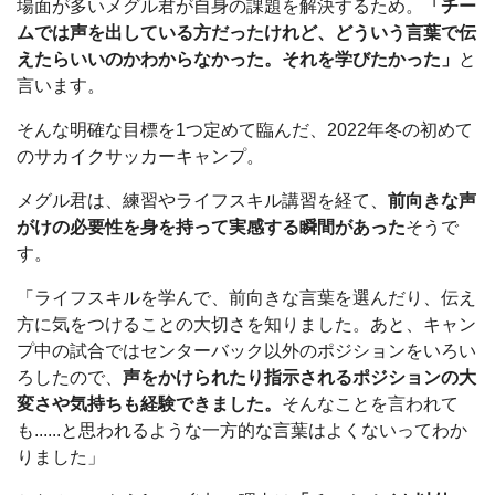
場面が多いメグル君が自身の課題を解決するため。
「チー
ムでは声を出している方だったけれど、どういう言葉で伝
えたらいいのかわからなかった。それを学びたかった」
と
言います。
そんな明確な目標を1つ定めて臨んだ、2022年冬の初めて
のサカイクサッカーキャンプ。
メグル君は、練習やライフスキル講習を経て、
前向きな声
がけの必要性を身を持って実感する瞬間があった
そうで
す。
「ライフスキルを学んで、前向きな言葉を選んだり、伝え
方に気をつけることの大切さを知りました。あと、キャン
プ中の試合ではセンターバック以外のポジションをいろい
ろしたので、
声をかけられたり指示されるポジションの大
変さや気持ちも経験できました。
そんなことを言われて
も......と思われるような一方的な言葉はよくないってわか
りました」