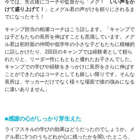
今では、失点後にコーチや監督から「メグ！
いい声をか
けて盛り上げて！
」とメグル君の声がけを頼りにされるま
でになったそう！
キャンプ担当の柏瀬コーチはこう話します。「キャンプで
は子どもたちの長所を伸ばすことも意識しています。メグ
ル君は初対面の仲間や低学年の小さな子どもたちに積極的
に話しかけたり、2回目のキャンプでは経験者として頼ら
れたりと、リーダー性にもともと優れたお子さんでした。
キャンプでの学びや経験をきっかけに長所をさらに伸ばす
ことができたのはコーチとしても嬉しい限りです。そんな
長所は、サッカーだけでなく様々な場面で彼の強みになる
に違いありません」
■感謝の心がしっかり芽生えた
ライフスキルの学びの効果はどうだったのでしょうか。メ
グル君に5つのうちどれが心に残ったかを聞いたところ、