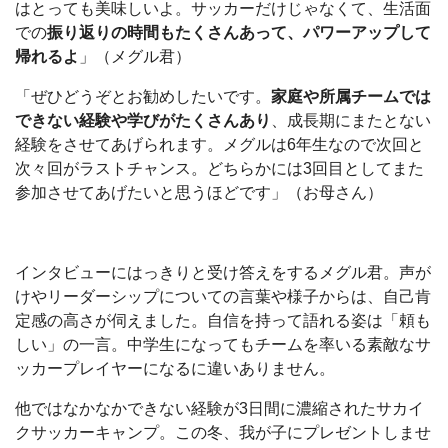
はとっても美味しいよ。サッカーだけじゃなくて、生活面
での
振り返りの時間もたくさんあって、パワーアップして
帰れるよ
」（メグル君）
「ぜひどうぞとお勧めしたいです。
家庭や所属チームでは
できない経験や学びがたくさんあり
、成長期にまたとない
経験をさせてあげられます。メグルは6年生なので次回と
次々回がラストチャンス。どちらかには3回目としてまた
参加させてあげたいと思うほどです」（お母さん）
インタビューにはっきりと受け答えをするメグル君。声が
けやリーダーシップについての言葉や様子からは、自己肯
定感の高さが伺えました。自信を持って語れる姿は「頼も
しい」の一言。中学生になってもチームを率いる素敵なサ
ッカープレイヤーになるに違いありません。
他ではなかなかできない経験が3日間に濃縮されたサカイ
クサッカーキャンプ。この冬、我が子にプレゼントしませ