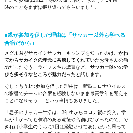
た。初参加は2022年冬の大阪会場と、ちょうど1年前。当
時のことをまずは振り返ってもらいました。
■親が参加を促した理由は「サッカー以外も学べる
合宿だから」
メグル君がサカイクサッカーキャンプを知ったのは、
かね
てからサカイクの理念に共感してくれていた
お母さんの勧
めだったそう。ライフスキル講習など、
サッカー以外の学
びも多そうなところが魅力だった
と話します。
そしてもう1つ参加を促した理由は、新型コロナウイルス
の影響でチームの合宿を経験しないまま最高学年を迎える
ことになりそう......という事情もありました。
「息子のサッカー生活は、2年生からコロナ禍に突入。学
年が上がっても宿泊のある遠征や合宿はなかったので、で
きれば小学生のうちに1回は経験させてあげたいと思って