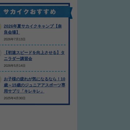
2026年夏サカイクキャンプ【奈
良会場】
2026年7月13日
【初速スピードを向上させる】タ
ニラダー講習会
2026年5月14日
お子様の疲れが気になるなら！10
歳～15歳のジュニアアスポーツ専
用サプリ「キレキレ」
2025年4月30日