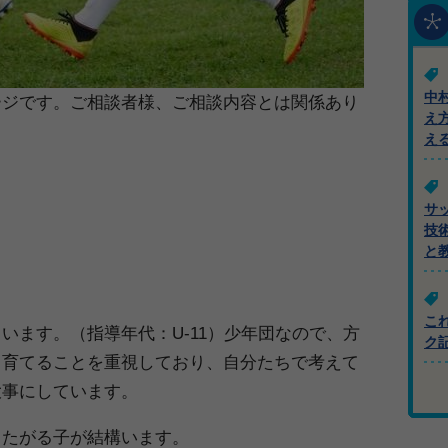
中
ージです。ご相談者様、ご相談内容とは関係あり
え
え
サ
技
＞
と
こ
います。（指導年代：U-11）少年団なので、方
ク
て育てることを重視しており、自分たちで考えて
大事にしています。
りたがる子が結構います。