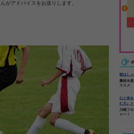
さんがアドバイスをお送りします。
沿って書ける
毎日の食事＋α
ーノート
キレキレ
P
朝はしっ
農林水産
ススメ
心と体を
む力』と
川崎フロ
ャー！