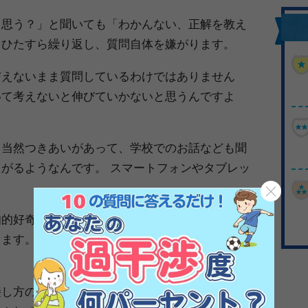
と思う？」と聞いても「わかんない、正解を教え
をひたすら繰り返し、質問自体を嫌がります。
与えないまま質問しているわけではありません
いて考えないと伸びていかないと思うんですよ
も当然つきあいがあって、学校でのお話なども聞
がるようなんです。 スマートフォンやタブレッ
知的好奇心が旺盛なタイプだと、後者の方がサッ
します。（小学生だから成長スピードに差がある
接し方のアプローチなのですが、池上さんは最近