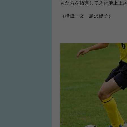
もたちを指導してきた池上正
（構成・文 島沢優子）
人気No.1商品
わかりやすい質問に
テクダマ
サカイクサッカ