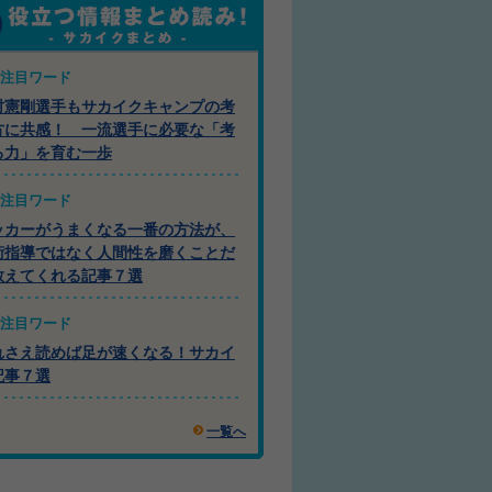
注目ワード
村憲剛選手もサカイクキャンプの考
方に共感！ 一流選手に必要な「考
る力」を育む一歩
注目ワード
ッカーがうまくなる一番の方法が、
術指導ではなく人間性を磨くことだ
教えてくれる記事７選
注目ワード
れさえ読めば足が速くなる！サカイ
記事７選
一覧へ