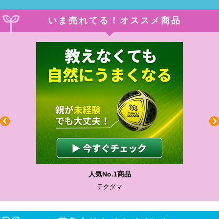
いま売れてる！オススメ商品
No.1商品
わかりやすい
テクダマ
サカイク