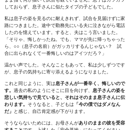
しておらず、息子さんに似たタイプの子どもでした。
私は息子の姿を見るのに耐えきれず、試合を見届けずに家
路につきました。途中で勤務先にいる夫に泣きながら電話
したのを憶えています。すると、夫はこう言いました。
「そりゃ、悔しかったね。でも、ママが先に帰っちゃった
ら、○○（息子の名前）がガッカリするんじゃない？ 試
合に出られなくて一番悔しいのはアイツだろ？」
温かい声でした。そんなこともあって、私は少しずつです
が、息子の気持ちに寄り添えるようになりました。
これと同じように、実は
息子さんが一番辛く、悔しいので
す。
過去の私のようにそこに目を向けず、
息子さんの姿を
悲しい気持ちで見ていると、それはそのまま息子さんに伝
わります。
そうなると、子どもは
「今の僕ではダメなん
だ」
と感じ、自己肯定感が下がります。
そうならないためには、お母さんが
ありのままの彼を受容
すること
です。上述した「安全基地」になってください。