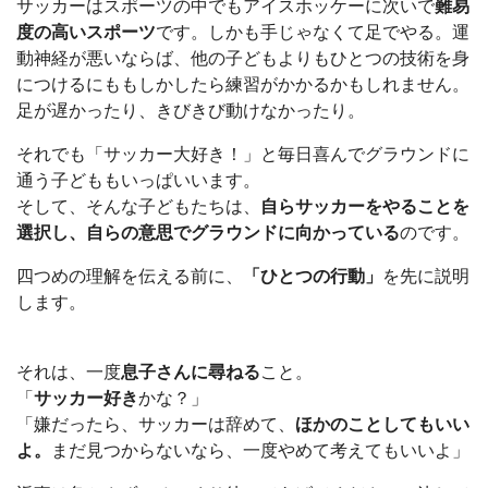
サッカーはスポーツの中でもアイスホッケーに次いで
難易
度の高いスポーツ
です。しかも手じゃなくて足でやる。運
動神経が悪いならば、他の子どもよりもひとつの技術を身
につけるにももしかしたら練習がかかるかもしれません。
足が遅かったり、きびきび動けなかったり。
それでも「サッカー大好き！」と毎日喜んでグラウンドに
通う子どももいっぱいいます。
そして、そんな子どもたちは、
自らサッカーをやることを
選択し、自らの意思でグラウンドに向かっている
のです。
四つめの理解を伝える前に、
「ひとつの行動」
を先に説明
します。
それは、一度
息子さんに尋ねる
こと。
「
サッカー好き
かな？」
「嫌だったら、サッカーは辞めて、
ほかのことしてもいい
よ。
まだ見つからないなら、一度やめて考えてもいいよ」