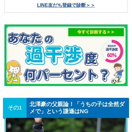
LINE友だち登録で診断＞＞
北澤豪の父親論！「うちの子は全然ダ
メで」という謙遜はNG