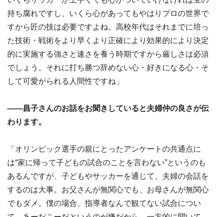
持ち腐れですし、いくら心があってもやはりプロの世界で
すから匠の技は必要ですよね。高校年代はそれまでに培っ
た技術・戦術をより早くより正確により効果的により決定
的に実施する強さと速さを養う時期ですから厳しさは必須
でしょう。それに打ち勝つ辞めない心・好きになる心・そ
して可愛がられる人間性ですね」
――昌子さんのお話をお聞きしていると夫婦仲の良さが伝
わります。
「オリンピック選手の親にとったアンケートの共通点に
は“家に帰って子どもの試合のことを言わない”というのも
あるんですが、子どもやサッカーを通じて、夫婦の会話を
するのは大事。お父さんが無関心でも、お母さんが無関心
でもダメ。僕の場合、指導者なんで観てない試合につい
て、あーだこーだというのが嫌だから、一方的に聞いて、