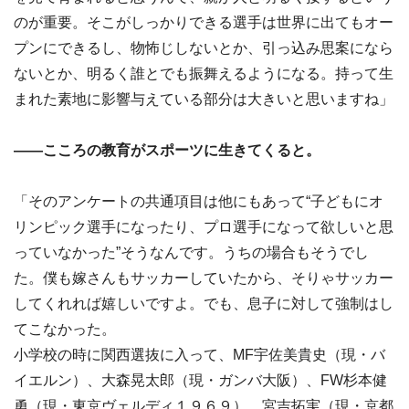
のが重要。そこがしっかりできる選手は世界に出てもオー
プンにできるし、物怖じしないとか、引っ込み思案になら
ないとか、明るく誰とでも振舞えるようになる。持って生
まれた素地に影響与えている部分は大きいと思いますね」
――こころの教育がスポーツに生きてくると。
「そのアンケートの共通項目は他にもあって“子どもにオ
リンピック選手になったり、プロ選手になって欲しいと思
っていなかった”そうなんです。うちの場合もそうでし
た。僕も嫁さんもサッカーしていたから、そりゃサッカー
してくれれば嬉しいですよ。でも、息子に対して強制はし
てこなかった。
小学校の時に関西選抜に入って、MF宇佐美貴史（現・バ
イエルン）、大森晃太郎（現・ガンバ大阪）、FW杉本健
勇（現・東京ヴェルディ１９６９）、宮吉拓実（現・京都