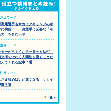
注目ワード
村憲剛選手もサカイクキャンプの考
方に共感！ 一流選手に必要な「考
る力」を育む一歩
注目ワード
ッカーがうまくなる一番の方法が、
術指導ではなく人間性を磨くことだ
教えてくれる記事７選
注目ワード
れさえ読めば足が速くなる！サカイ
記事７選
一覧へ