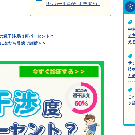
サッカー用語が生む弊害とは
中
え
の過干渉度は何パーセント？
え
INE友だち登録で診断＞＞
サ
技
と
こ
ク