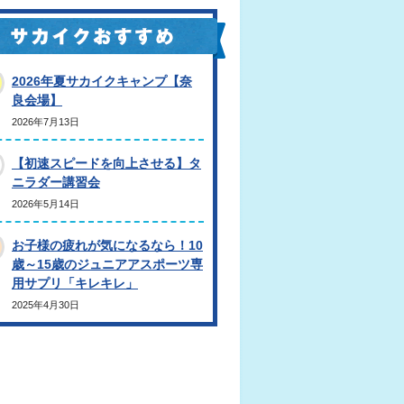
2026年夏サカイクキャンプ【奈
良会場】
2026年7月13日
【初速スピードを向上させる】タ
ニラダー講習会
2026年5月14日
お子様の疲れが気になるなら！10
歳～15歳のジュニアアスポーツ専
用サプリ「キレキレ」
2025年4月30日