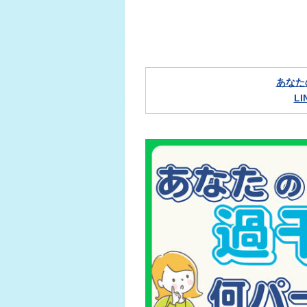
あなた
L