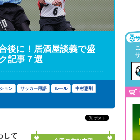
合後に！居酒屋談義で盛
ク記事７選
ション
サッカー用語
ルール
中村憲剛
わして