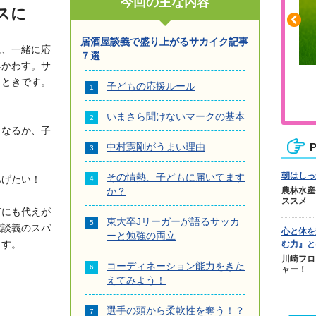
今回の主な内容
スに
居酒屋談義で盛り上がるサカイク記事
に、一緒に応
７選
みかわす。サ
ふくらはぎの張りや疲れに
人気No.1商品
とときです。
子どもの応援ルール
ジュニアレッグリカバリー
テクダマ
いまさら聞けないマークの基本
くなるか、子
中村憲剛がうまい理由
P
朝はしっ
その情熱、子どもに届いてます
あげたい！
か？
農林水産
ススメ
何にも代えが
東大卒Jリーガーが語るサッカ
屋談義のスパ
心と体を
ーと勉強の両立
ます。
む力』と
川崎フロ
コーディネーション能力をきた
ャー！
えてみよう！
選手の頭から柔軟性を奪う！？