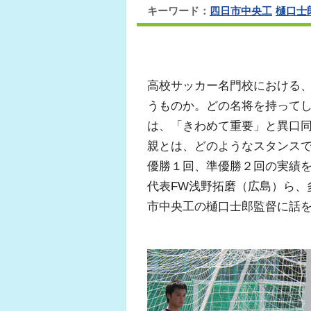
キーワード：
四日市中央工
樋口士
高校サッカー名門校における
うものか。どの名将を持って
は、「きわめて重要」と異口
親とは、どのようなスタンス
優勝１回、準優勝２回の実績を
代表FW浅野拓磨（広島）ら、
市中央工の樋口士郎監督に話