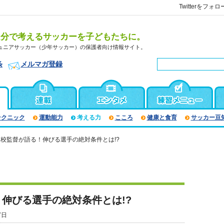
Twitterをフォロ
自分で考えるサッカーを子どもたちに。
ュニアサッカー（少年サッカー）の保護者向け情報サイト。
条
メルマガ登録
テクニック
運動能力
考える力
こころ
健康と食育
サッカー豆
校監督が語る！伸びる選手の絶対条件とは!?
伸びる選手の絶対条件とは!?
7日