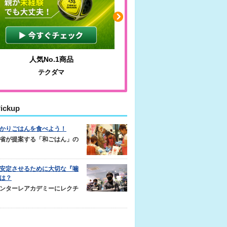
人気No.1商品
わかりやすい質問に沿っ
テクダマ
サカイクサッカーノ
ickup
かりごはんを食べよう！
省が提案する「和ごはん」の
安定させるために大切な『噛
は？
ンターレアカデミーにレクチ