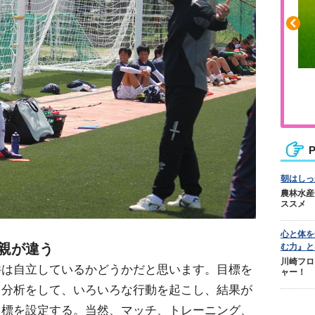
ふくらはぎの張りや疲れに
ジュニアレッグリカバリー
P
朝はしっ
農林水産
ススメ
心と体を
親が違う
む力』と
川崎フロ
件は自立しているかどうかだと思います。目標を
ャー！
己分析をして、いろいろな行動を起こし、結果が
目標を設定する。当然、マッチ、トレーニング、