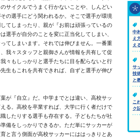
そのサイクルでうまく行かないことや、しんどい
がその選手にどう関われるか。そこで選手が環境
調してしまったり、親が『お前は頑張っているの
中
では選手が自分のことを変に正当化してしまい、
え
なってしまいます。それでは伸びません。一番重
え
て、我々スタッフと親御さんが情報を共有して促
は我々もしっかりと選手たちに目を配らないと行
サ
の先生もこれを共有できれば、自ずと選手が伸び
技
と
言葉が『自立』だ。中学までとは違い、高校サッ
こ
言える。高校を卒業すれば、大学に行く者だけで
ク
就職したりする選手も存在する。子どもたちが社
の準備をしっかりできるか。ただ単にサッカーが
教育と言う側面が高校サッカーにははっきりとあ