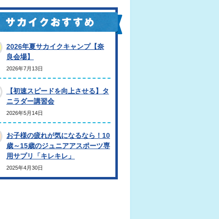
2026年夏サカイクキャンプ【奈
良会場】
2026年7月13日
【初速スピードを向上させる】タ
ニラダー講習会
2026年5月14日
お子様の疲れが気になるなら！10
歳～15歳のジュニアアスポーツ専
用サプリ「キレキレ」
2025年4月30日