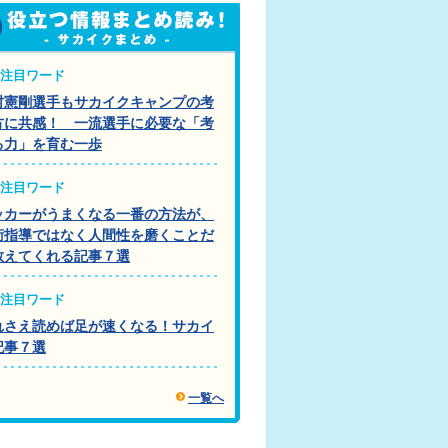
注目ワード
村憲剛選手もサカイクキャンプの考
方に共感！ 一流選手に必要な「考
る力」を育む一歩
注目ワード
ッカーがうまくなる一番の方法が、
術指導ではなく人間性を磨くことだ
教えてくれる記事７選
注目ワード
れさえ読めば足が速くなる！サカイ
記事７選
一覧へ