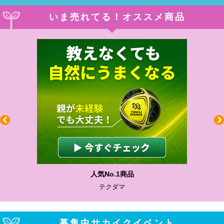
いま売れてる！オススメ商品
人気No.1商品
わかりや
テクダマ
サカ
募集中サカイクイベント