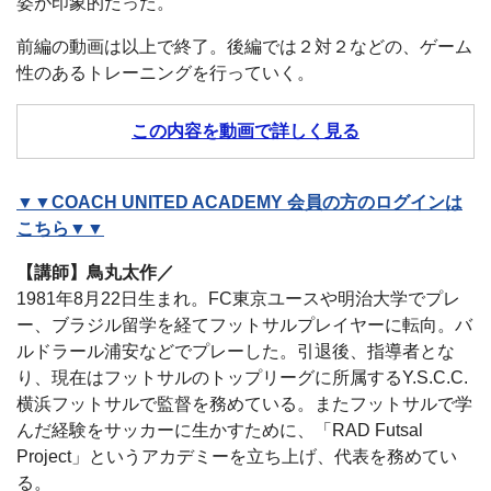
姿が印象的だった。
前編の動画は以上で終了。後編では２対２などの、ゲーム
性のあるトレーニングを行っていく。
この内容を動画で詳しく見る
▼▼COACH UNITED ACADEMY 会員の方のログインは
こちら▼▼
【講師】鳥丸太作／
1981年8月22日生まれ。FC東京ユースや明治大学でプレ
ー、ブラジル留学を経てフットサルプレイヤーに転向。バ
ルドラール浦安などでプレーした。引退後、指導者とな
り、現在はフットサルのトップリーグに所属するY.S.C.C.
横浜フットサルで監督を務めている。またフットサルで学
んだ経験をサッカーに生かすために、「RAD Futsal
Project」というアカデミーを立ち上げ、代表を務めてい
る。