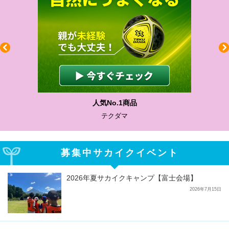
人気No.1商品
わかりや
テクダマ
サカ
募集中サカイクイベント
2026年夏サカイクキャンプ【富士会場】
2026年7月15日