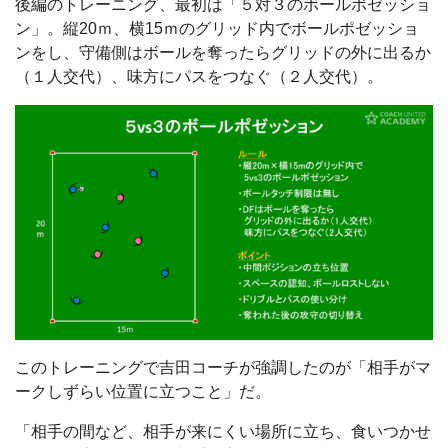
後編のトレーニング、最初は「５対３のボールポゼッショ
ン」。縦20ｍ、横15ｍのグリッド内でボールポゼッショ
ンをし、守備側はボールを奪ったらグリッドの外に出るか
（１人交代）、味方にパスをつなぐ（２人交代）。
このトレーニングで吉田コーチが強調したのが「相手がマ
ークしずらい位置に立つこと」だ。
「相手の間など、相手が来にくい場所に立ち、食いつかせ