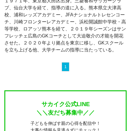
１９７１年、東京都大田区出身。三菱養和サッカークラ
ブ、仙台大学を経て、指導の道に入る。熊本県立大津高
校、浦和レッズアカデミー、JFAナショナルトレセンコー
チ、川崎フロンターレアカデミー、浜松開誠館中学校・高
等学校、ロアッソ熊本を経て、２０１９年シーズンはサン
フレッチェ広島のGKコーチとして大迫敬介の才能を開花
させた。２０２０年より拠点を東京に移し、GKスクール
を立ち上げる他、大学チームの指導に当たっている。
1
サカイク公式LINE
＼＼友だち募集中／／
子どもを伸ばす親の心得を配信中！
大事な情報を見逃さずにチェック！