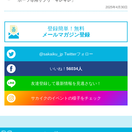
ポーツ専用サプリ「キレキレ」
2025年4月30日
登録簡単！無料
メールマガジン登録
@sakaiku_jp Twitterフォロー
いいね！
56034
人
友達登録して最新情報を見逃さない！
サカイクのイベントの様子をチェック