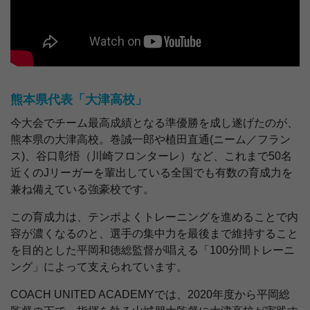
熊本県代表「大津高校」
今大会でチーム最高成績となる準優勝を成し遂げたのが、
熊本県の大津高校。巻誠一郎や植田直通(ニーム／フラン
ス)、谷口彰悟（川崎フロンターレ）など、これまで50名
近くのJリーガーを輩出している全国でも有数の育成力を
兼ね備えている強豪校です。
この育成力は、テンポよくトレーニングを進めることで内
容が濃くなるのと、選手の集中力を最後まで維持すること
を目的とした平岡和徳総監督が唱える「100分間トレーニ
ング」によって支えられています。
COACH UNITED ACADEMYでは、2020年度から平岡総