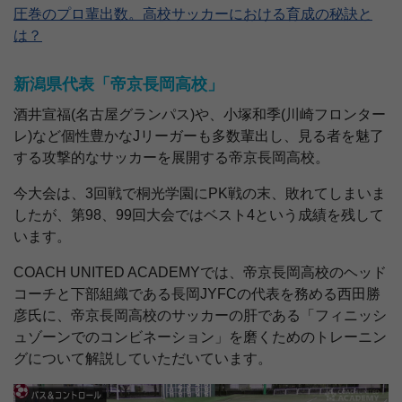
圧巻のプロ輩出数。高校サッカーにおける育成の秘訣と
は？
新潟県代表「帝京長岡高校」
酒井宣福(名古屋グランパス)や、小塚和季(川崎フロンター
レ)など個性豊かなJリーガーも多数輩出し、見る者を魅了
する攻撃的なサッカーを展開する帝京長岡高校。
今大会は、3回戦で桐光学園にPK戦の末、敗れてしまいま
したが、第98、99回大会ではベスト4という成績を残して
います。
COACH UNITED ACADEMYでは、帝京長岡高校のヘッド
コーチと下部組織である長岡JYFCの代表を務める西田勝
彦氏に、帝京長岡高校のサッカーの肝である「フィニッシ
ュゾーンでのコンビネーション」を磨くためのトレーニン
グについて解説していただいています。