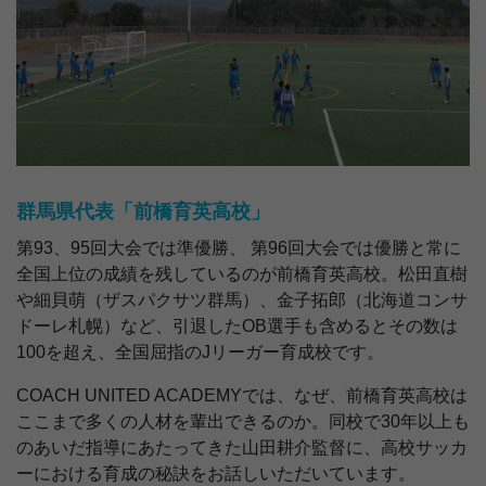
群馬県代表「前橋育英高校」
第93、95回大会では準優勝、 第96回大会では優勝と常に
全国上位の成績を残しているのが前橋育英高校。松田直樹
や細貝萌（ザスパクサツ群馬）、金子拓郎（北海道コンサ
ドーレ札幌）など、引退したOB選手も含めるとその数は
100を超え、全国屈指のJリーガー育成校です。
COACH UNITED ACADEMYでは、なぜ、前橋育英高校は
ここまで多くの人材を輩出できるのか。同校で30年以上も
のあいだ指導にあたってきた山田耕介監督に、高校サッカ
ーにおける育成の秘訣をお話しいただいています。