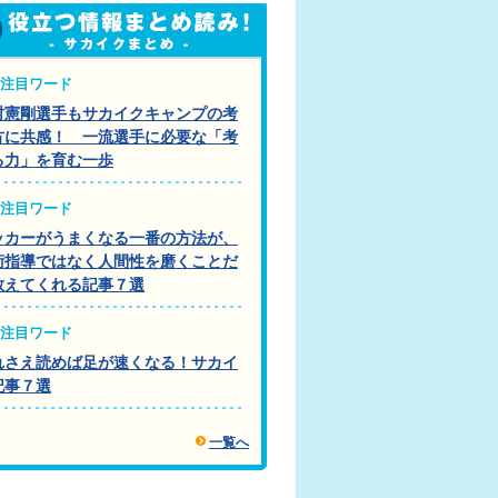
注目ワード
村憲剛選手もサカイクキャンプの考
方に共感！ 一流選手に必要な「考
る力」を育む一歩
注目ワード
ッカーがうまくなる一番の方法が、
術指導ではなく人間性を磨くことだ
教えてくれる記事７選
注目ワード
れさえ読めば足が速くなる！サカイ
記事７選
一覧へ