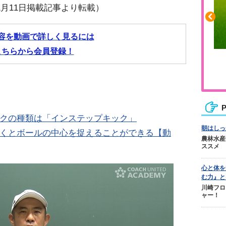
11月11日掲載記事より転載）
容を動画で詳しく見るには
こちらから会員登録！
ふくらはぎの張りや疲れに
ジュニアレッグリカバリー
P
ックの種類は「インステップキック」
朝はしっ
置くとボールの中心を捉えることができる【動
農林水産
ススメ
心と体を
む力』と
川崎フロ
ャー！