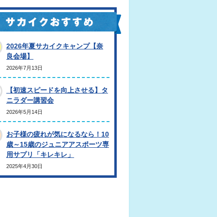
2026年夏サカイクキャンプ【奈
良会場】
2026年7月13日
【初速スピードを向上させる】タ
ニラダー講習会
2026年5月14日
お子様の疲れが気になるなら！10
歳～15歳のジュニアアスポーツ専
用サプリ「キレキレ」
2025年4月30日