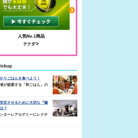
人気No.1商品
わかりやすい質問に沿っ
テクダマ
サカイクサッカーノ
ickup
かりごはんを食べよう！
省が提案する「和ごはん」の
安定させるために大切な『噛
は？
ンターレアカデミーにレクチ