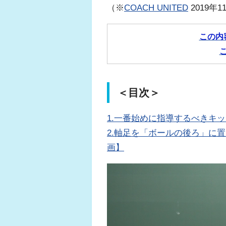
（※
COACH UNITED
2019年
この内
＜目次＞
1.一番始めに指導するべきキ
2.軸足を「ボールの後ろ」に
画】