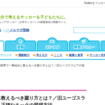
Twitterをフォロ
自分で考えるサッカーを子どもたちに。
ュニアサッカー（少年サッカー）の保護者向け情報サイト。
条
メルマガ登録
テクニック
運動能力
考える力
こころ
健康と食育
サッカー豆
の指導で一番始めに教えるべき蹴り方とは？／旧ユーゴスラビアの技
に教えるべき蹴り方とは？／旧ユーゴスラ