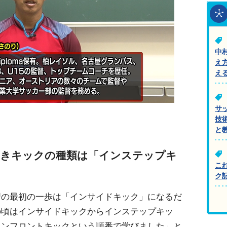
中
え
え
サ
技
と
べきキックの種類は「インステップキ
こ
ク
習の最初の一歩は「インサイドキック」になるだ
の頃はインサイドキックからインステップキッ
インフロントキックという順番で学びました」と