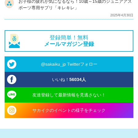
お子様の疲れが気になるなら！10歳～15歳のジュニアアス
ポーツ専用サプリ「キレキレ」
2025年4月30日
登録簡単！無料
メールマガジン登録
@sakaiku_jp Twitterフォロー
いいね！
56034
人
友達登録して最新情報を見逃さない！
サカイクのイベントの様子をチェック