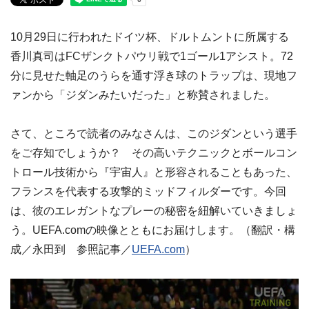
10月29日に行われたドイツ杯、ドルトムントに所属する
香川真司はFCザンクトパウリ戦で1ゴール1アシスト。72
分に見せた軸足のうらを通す浮き球のトラップは、現地フ
ァンから「ジダンみたいだった」と称賛されました。
さて、ところで読者のみなさんは、このジダンという選手
をご存知でしょうか？ その高いテクニックとボールコン
トロール技術から『宇宙人』と形容されることもあった、
フランスを代表する攻撃的ミッドフィルダーです。今回
は、彼のエレガントなプレーの秘密を紐解いていきましょ
う。UEFA.comの映像とともにお届けします。（翻訳・構
成／永田到 参照記事／
UEFA.com
）