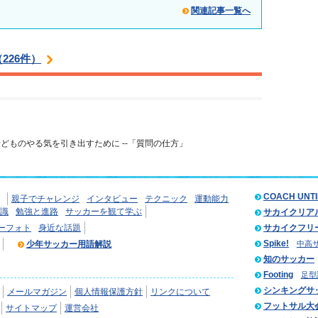
関連記事一覧へ
226件）
どものやる気を引き出すために --「質問の仕方」
COACH UNT
親子でチャレンジ
インタビュー
テクニック
運動能力
識
勉強と進路
サッカーを観て学ぶ
サカイクリア
ーフォト
身近な話題
サカイクフリ
Spike!
少年サッカー用語解説
中高
知のサッカー
Footing
足型
シンキングサ
メールマガジン
個人情報保護方針
リンクについて
フットサル大
サイトマップ
運営会社