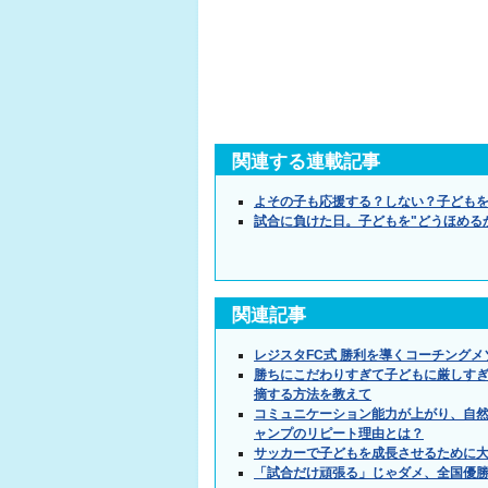
関連する連載記事
よその子も応援する？しない？子ども
試合に負けた日。子どもを"どうほめる
関連記事
レジスタFC式 勝利を導くコーチング
勝ちにこだわりすぎて子どもに厳しす
摘する方法を教えて
コミュニケーション能力が上がり、自
ャンプのリピート理由とは？
サッカーで子どもを成長させるために
「試合だけ頑張る」じゃダメ、全国優