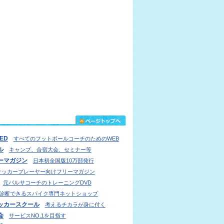
IED
すべてのフットボールコーチのためのWEB
ル
キャンプ、合宿大会、セミナー等
ーマガジン
日本初全国版10万部発行
サッカープレーヤー向けフリーマガジン
元バルサコーチのトレーニングDVD
診断できるスパイク専門ネットショップ
ッカースクール
考えるチカラが身に付く
会
サービスNO.1を目指す