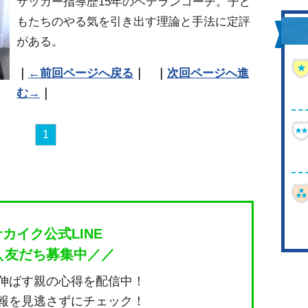
サッカー指導歴15年のベテランコーチ。子ど
もたちのやる気を引き出す理論と手法に定評
がある。
｜
←前回ページへ戻る
｜ ｜
次回ページへ進
む→
｜
1
サカイク公式LINE
＼友だち募集中／／
伸ばす親の心得を配信中！
報を見逃さずにチェック！