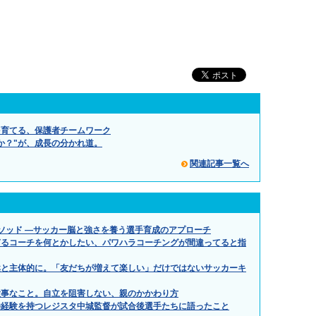
を育てる、保護者チームワーク
か？"が、成長の分かれ道。
関連記事一覧へ
メソッド ―サッカー脳と強さを養う選手育成のアプローチ
ぎるコーチを何とかしたい、パワハラコーチングが間違ってると指
然と主体的に。「友だちが増えて楽しい」だけではないサッカーキ
大事なこと。自立を阻害しない、親のかかわり方
勝経験を持つレジスタ中城監督が試合後選手たちに語ったこと