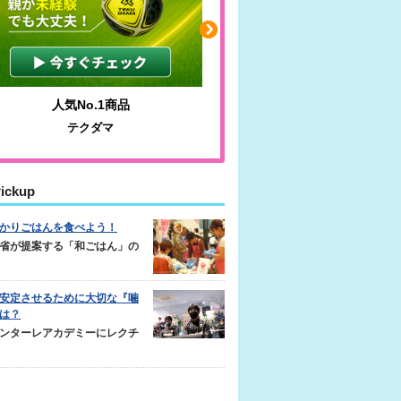
人気No.1商品
わかりやすい質問に沿っ
テクダマ
サカイクサッカーノ
ickup
かりごはんを食べよう！
省が提案する「和ごはん」の
安定させるために大切な『噛
は？
ンターレアカデミーにレクチ