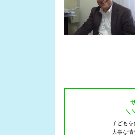
＼
子どもを
大事な情