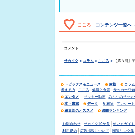
こころ
コンテンツ一覧へ（
コメント
サカイク
コラム
こころ
【第３回】子
トピックス＆ニュース
連載
コラム
考える力
こころ
健康と食育
サッカー豆知
エンタメ
サッカー動画
みんなのサッカ
本・書籍
データ
配布物
アンケート
編集部のオススメ
週間ランキング
お問合わせ
サカイク10か条
使い方ガイド
利用規約
広告掲載について
関連リンク集