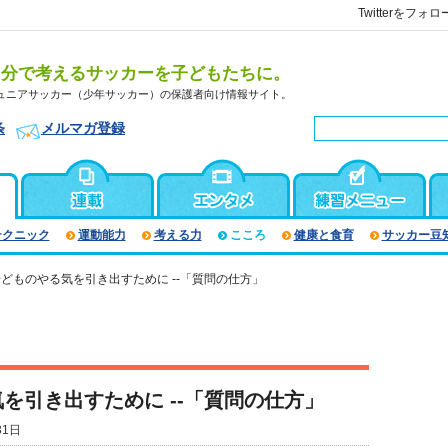
Twitterをフォロ
自分で考えるサッカーを子どもたちに。
ュニアサッカー（少年サッカー）の保護者向け情報サイト。
条
メルマガ登録
テクニック
運動能力
考える力
こころ
健康と食育
サッカー豆
どものやる気を引き出すために --「質問の仕方」
を引き出すために --「質問の仕方」
31日