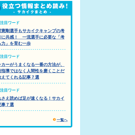
注目ワード
村憲剛選手もサカイクキャンプの考
方に共感！ 一流選手に必要な「考
る力」を育む一歩
注目ワード
ッカーがうまくなる一番の方法が、
術指導ではなく人間性を磨くことだ
教えてくれる記事７選
注目ワード
れさえ読めば足が速くなる！サカイ
記事７選
一覧へ