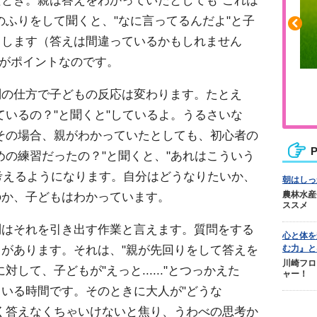
のふりをして聞くと、"なに言ってるんだよ"と子
とします（答えは間違っているかもしれません
ことがポイントなのです。
ふくらはぎの張りや疲れに
問の仕方で子どもの反応は変わります。たとえ
ジュニアレッグリカバリー
ているの？"と聞くと"しているよ。うるさいな
その場合、親がわかっていたとしても、初心者の
P
めの練習だったの？"と聞くと、"あれはこういう
なりに考えるようになります。自分はどうなりたいか、
朝はしっ
のか、子どもはわかっています。
農林水産
ススメ
問はそれを引き出す作業と言えます。質問をする
心と体を
があります。それは、"親が先回りをして答えを
む力』と
川崎フロ
して、子どもが"えっと......"とつっかえた
ャー！
いる時間です。そのときに大人が"どうな
く答えなくちゃいけないと焦り、うわべの思考か