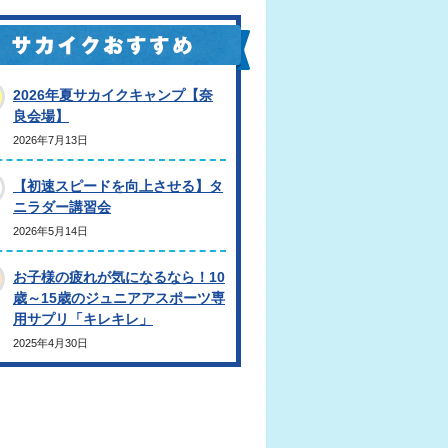
2026年夏サカイクキャンプ【奈
良会場】
2026年7月13日
【初速スピードを向上させる】タ
ニラダー講習会
2026年5月14日
お子様の疲れが気になるなら！10
歳～15歳のジュニアアスポーツ専
用サプリ「キレキレ」
2025年4月30日