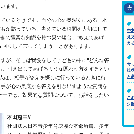
まいます。
えているときです。自分の心の奥深くにある、本
どもが黙っている、考えている時間を大切にして
中
きで豊富な知識を持つ親の場合、"教えてあげ
え
え
先回りして言ってしまうことがあります。
すが、そこは我慢をして子どもの中に"どんな答
サ
ち、引き出してあげるような関わり方をするとい
技
と
る人は、相手が答えを探しに行っているときに待
相手が心の奥底から答えを引き出すような質問を
ナーでは、効果的な質問について、お話をしたい
こ
ク
本田恵三//
社団法人日本青少年育成協会本部所属。少年