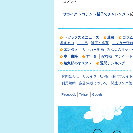
コメント
サカイク
コラム
親子でチャレンジ
トピックス＆ニュース
連載
コラム
考える力
こころ
健康と食育
サッカー豆知
エンタメ
サッカー動画
みんなのサッカ
本・書籍
データ
配布物
アンケート
編集部のオススメ
週間ランキング
お問合わせ
サカイク10か条
使い方ガイド
利用規約
広告掲載について
関連リンク集
Facebook
Twitter
Google