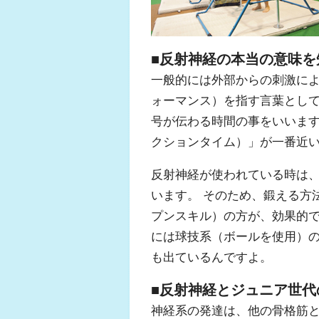
■反射神経の本当の意味を
一般的には外部からの刺激に
ォーマンス）を指す言葉とし
号が伝わる時間の事をいいま
クションタイム）」が一番近
反射神経が使われている時は
います。 そのため、鍛える方
プンスキル）の方が、効果的
には球技系（ボールを使用）
も出ているんですよ。
■反射神経とジュニア世代
神経系の発達は、他の骨格筋と