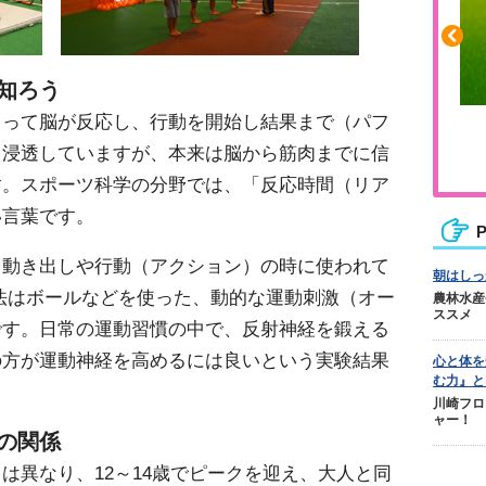
知ろう
よって脳が反応し、行動を開始し結果まで（パフ
ふくらはぎの張りや疲れに
て浸透していますが、本来は脳から筋肉までに信
ジュニアレッグリカバリー
す。スポーツ科学の分野では、「反応時間（リア
い言葉です。
P
、動き出しや行動（アクション）の時に使われて
朝はしっ
法はボールなどを使った、動的な運動刺激（オー
農林水産
ススメ
です。日常の運動習慣の中で、反射神経を鍛える
の方が運動神経を高めるには良いという実験結果
心と体を
む力』と
川崎フロ
ャー！
の関係
は異なり、12～14歳でピークを迎え、大人と同