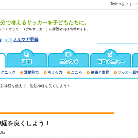
Twitterをフォロ
自分で考えるサッカーを子どもたちに。
ュニアサッカー（少年サッカー）の保護者向け情報サイト。
条
メルマガ登録
テクニック
運動能力
考える力
こころ
健康と食育
サッカー豆
反射神経を鍛えて、運動神経を良くしよう！
神経を良くしよう！
0日