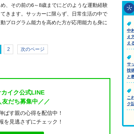
め、その前の6～8歳までにどのような運動経験
ってきます。サッカーに限らず、日常生活の中で
運動プログラム能力を高めた方が応用能力も身に
中
え
え
2
次のページ
サ
技
と
サカイク公式LINE
こ
＼友だち募集中／／
ク
伸ばす親の心得を配信中！
報を見逃さずにチェック！