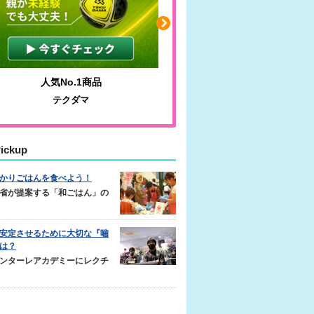
人気No.1商品
わかりやすい質問に沿っ
テクダマ
サカイクサッカーノ
ickup
かりごはんを食べよう！
省が提案する「和ごはん」の
安定させるために大切な『噛
は？
ンターレアカデミーにレクチ