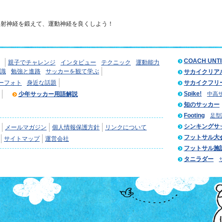
反射神経を鍛えて、運動神経を良くしよう！
COACH UNT
親子でチャレンジ
インタビュー
テクニック
運動能力
識
勉強と進路
サッカーを観て学ぶ
サカイクリア
ーフォト
身近な話題
サカイクフリ
Spike!
少年サッカー用語解説
中高
知のサッカー
Footing
足型
シンキングサ
メールマガジン
個人情報保護方針
リンクについて
フットサル大
サイトマップ
運営会社
フットサル施
タニラダー