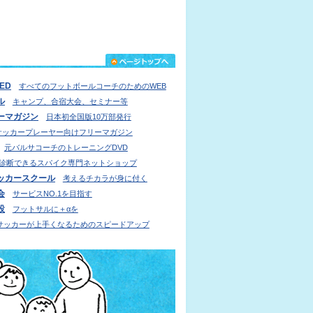
IED
すべてのフットボールコーチのためのWEB
ル
キャンプ、合宿大会、セミナー等
ーマガジン
日本初全国版10万部発行
サッカープレーヤー向けフリーマガジン
元バルサコーチのトレーニングDVD
診断できるスパイク専門ネットショップ
ッカースクール
考えるチカラが身に付く
会
サービスNO.1を目指す
設
フットサルに＋αを
サッカーが上手くなるためのスピードアップ