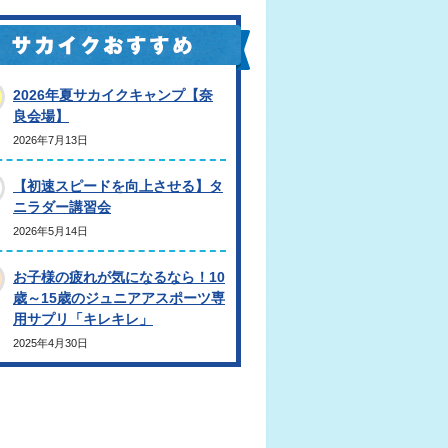
2026年夏サカイクキャンプ【奈
良会場】
2026年7月13日
【初速スピードを向上させる】タ
ニラダー講習会
2026年5月14日
お子様の疲れが気になるなら！10
歳～15歳のジュニアアスポーツ専
用サプリ「キレキレ」
2025年4月30日