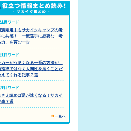
注目ワード
村憲剛選手もサカイクキャンプの考
方に共感！ 一流選手に必要な「考
る力」を育む一歩
注目ワード
ッカーがうまくなる一番の方法が、
術指導ではなく人間性を磨くことだ
教えてくれる記事７選
注目ワード
れさえ読めば足が速くなる！サカイ
記事７選
一覧へ