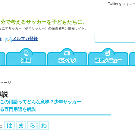
Twitterをフォロ
自分で考えるサッカーを子どもたちに。
ュニアサッカー（少年サッカー）の保護者向け情報サイト。
条
メルマガ登録
チャージ
解説
この用語ってどんな意味？少年サッカー
る専門用語を解説
た
は
ま
ら
わ