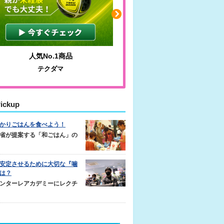
人気No.1商品
わかりやすい質問に沿っ
テクダマ
サカイクサッカーノ
ickup
かりごはんを食べよう！
省が提案する「和ごはん」の
安定させるために大切な『噛
は？
ンターレアカデミーにレクチ