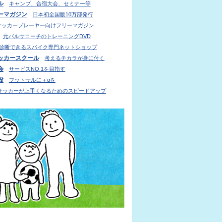
ル
キャンプ、合宿大会、セミナー等
ーマガジン
日本初全国版10万部発行
サッカープレーヤー向けフリーマガジン
元バルサコーチのトレーニングDVD
診断できるスパイク専門ネットショップ
ッカースクール
考えるチカラが身に付く
会
サービスNO.1を目指す
設
フットサルに＋αを
サッカーが上手くなるためのスピードアップ