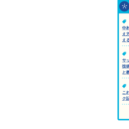
中
え
え
サ
技
と
こ
ク