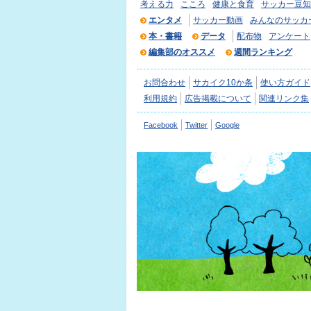
考える力
こころ
健康と食育
サッカー豆知
エンタメ
サッカー動画
みんなのサッカ
本・書籍
データ
配布物
アンケート
編集部のオススメ
週間ランキング
お問合わせ
サカイク10か条
使い方ガイド
利用規約
広告掲載について
関連リンク集
Facebook
Twitter
Google