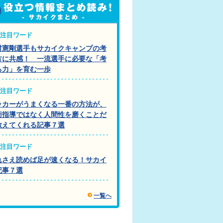
注目ワード
村憲剛選手もサカイクキャンプの考
方に共感！ 一流選手に必要な「考
る力」を育む一歩
注目ワード
ッカーがうまくなる一番の方法が、
術指導ではなく人間性を磨くことだ
教えてくれる記事７選
注目ワード
れさえ読めば足が速くなる！サカイ
記事７選
一覧へ