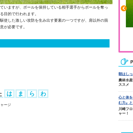
ていますが、ボールを保持している相手選手からボールを奪っ
る目的で行われます。
駆使した激しい攻防を生み出す要素の一つですが、肩以外の箇
意が必要です。
ふくらはぎの張りや疲れに
ジュニアレッグリカバリー
P
朝はしっ
農林水産
ススメ
た
は
ま
ら
わ
心と体を
む力』と
チャージ
川崎フロ
ャー！