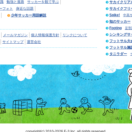
識
勉強と進路
サッカーを観て学ぶ
サカイクリア
ーフォト
身近な話題
サカイクフリ
Spike!
少年サッカー用語解説
中高
知のサッカー
Footing
足型
シンキングサ
メールマガジン
個人情報保護方針
リンクについて
フットサル大
サイトマップ
運営会社
フットサル施
タニラダー
copyright(c) 2010-2026 E-3 Inc. all rights reserved.