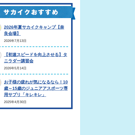
2026年夏サカイクキャンプ【奈
良会場】
2026年7月13日
【初速スピードを向上させる】タ
ニラダー講習会
2026年5月14日
お子様の疲れが気になるなら！10
歳～15歳のジュニアアスポーツ専
用サプリ「キレキレ」
2025年4月30日