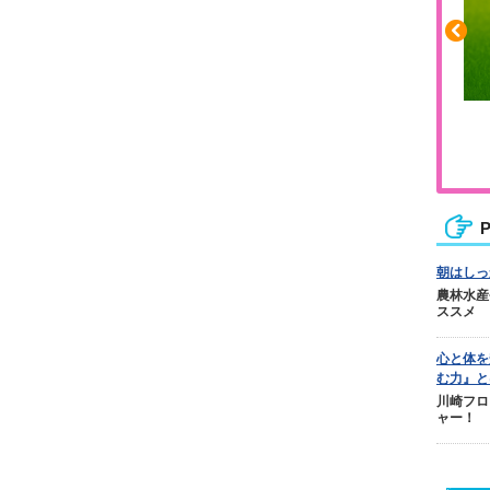
ふくらはぎの張りや疲れに
ジュニアレッグリカバリー
P
朝はしっ
農林水産
ススメ
心と体を
む力』と
川崎フロ
ャー！