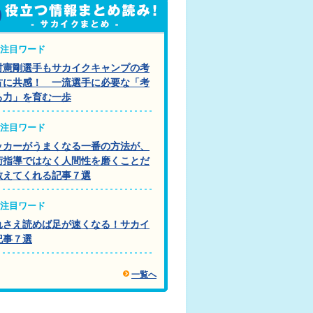
注目ワード
村憲剛選手もサカイクキャンプの考
方に共感！ 一流選手に必要な「考
る力」を育む一歩
注目ワード
ッカーがうまくなる一番の方法が、
術指導ではなく人間性を磨くことだ
教えてくれる記事７選
注目ワード
れさえ読めば足が速くなる！サカイ
記事７選
一覧へ