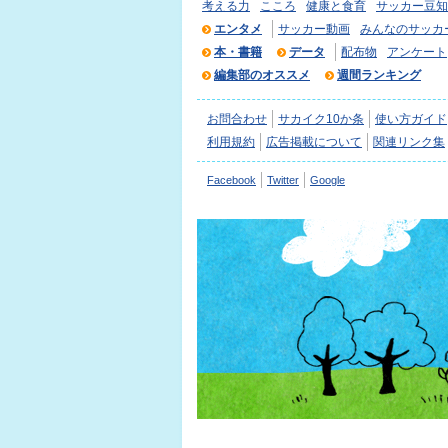
考える力
こころ
健康と食育
サッカー豆知
エンタメ
サッカー動画
みんなのサッカ
本・書籍
データ
配布物
アンケート
編集部のオススメ
週間ランキング
お問合わせ
サカイク10か条
使い方ガイド
利用規約
広告掲載について
関連リンク集
Facebook
Twitter
Google