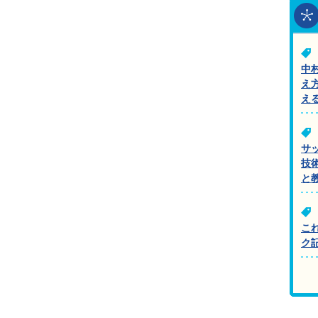
中
え
え
サ
技
と
こ
ク