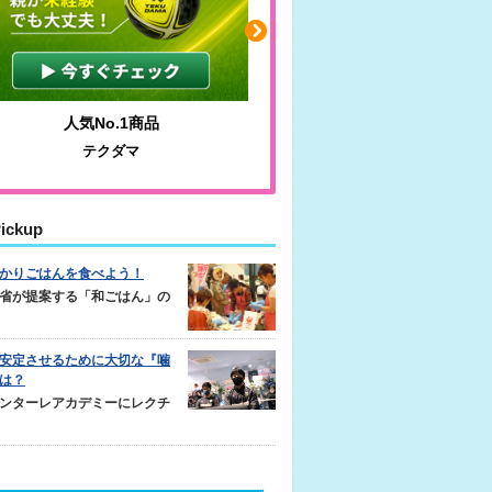
人気No.1商品
わかりやすい質問に沿っ
テクダマ
サカイクサッカーノ
ickup
かりごはんを食べよう！
省が提案する「和ごはん」の
安定させるために大切な『噛
は？
ンターレアカデミーにレクチ