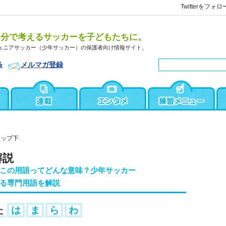
Twitterをフォロ
自分で考えるサッカーを子どもたちに。
ュニアサッカー（少年サッカー）の保護者向け情報サイト。
条
メルマガ登録
トップ下
解説
この用語ってどんな意味？少年サッカー
る専門用語を解説
た
は
ま
ら
わ