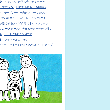
ル
キャンプ、合宿大会、セミナー等
ーマガジン
日本初全国版10万部発行
サッカープレーヤー向けフリーマガジン
元バルサコーチのトレーニングDVD
診断できるスパイク専門ネットショップ
ッカースクール
考えるチカラが身に付く
会
サービスNO.1を目指す
設
フットサルに＋αを
サッカーが上手くなるためのスピードアップ