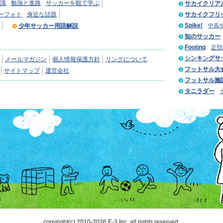
識
勉強と進路
サッカーを観て学ぶ
サカイクリア
ーフォト
身近な話題
サカイクフリ
Spike!
少年サッカー用語解説
中高
知のサッカー
Footing
足型
シンキングサ
メールマガジン
個人情報保護方針
リンクについて
フットサル大
サイトマップ
運営会社
フットサル施
タニラダー
copyright(c) 2010-2026 E-3 Inc. all rights reserved.