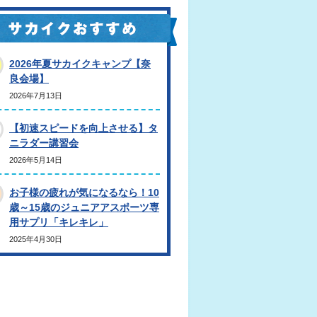
2026年夏サカイクキャンプ【奈
良会場】
2026年7月13日
【初速スピードを向上させる】タ
ニラダー講習会
2026年5月14日
お子様の疲れが気になるなら！10
歳～15歳のジュニアアスポーツ専
用サプリ「キレキレ」
2025年4月30日