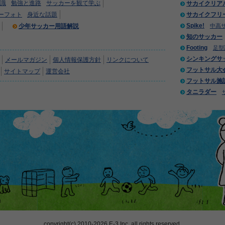
識
勉強と進路
サッカーを観て学ぶ
サカイクリア
ーフォト
身近な話題
サカイクフリ
Spike!
少年サッカー用語解説
中高
知のサッカー
Footing
足型
シンキングサ
メールマガジン
個人情報保護方針
リンクについて
フットサル大
サイトマップ
運営会社
フットサル施
タニラダー
copyright(c) 2010-2026 E-3 Inc. all rights reserved.