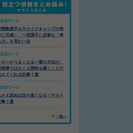
注目ワード
村憲剛選手もサカイクキャンプの考
方に共感！ 一流選手に必要な「考
る力」を育む一歩
注目ワード
ッカーがうまくなる一番の方法が、
術指導ではなく人間性を磨くことだ
教えてくれる記事７選
注目ワード
れさえ読めば足が速くなる！サカイ
記事７選
一覧へ