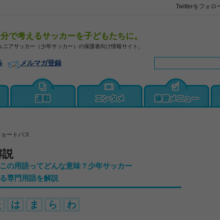
Twitterをフォロ
自分で考えるサッカーを子どもたちに。
ュニアサッカー（少年サッカー）の保護者向け情報サイト。
条
メルマガ登録
ショートパス
解説
この用語ってどんな意味？少年サッカー
る専門用語を解説
た
は
ま
ら
わ