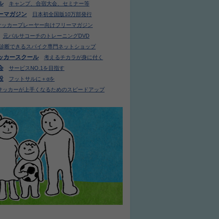
ル
キャンプ、合宿大会、セミナー等
ーマガジン
日本初全国版10万部発行
サッカープレーヤー向けフリーマガジン
元バルサコーチのトレーニングDVD
診断できるスパイク専門ネットショップ
ッカースクール
考えるチカラが身に付く
会
サービスNO.1を目指す
設
フットサルに＋αを
サッカーが上手くなるためのスピードアップ