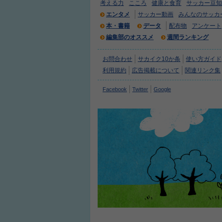
考える力
こころ
健康と食育
サッカー豆知
エンタメ
サッカー動画
みんなのサッカ
本・書籍
データ
配布物
アンケート
編集部のオススメ
週間ランキング
お問合わせ
サカイク10か条
使い方ガイド
利用規約
広告掲載について
関連リンク集
Facebook
Twitter
Google