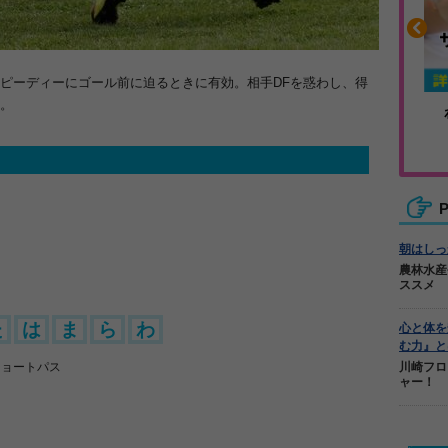
ピーディーにゴール前に迫るときに有効。相手DFを惑わし、得
。
や疲れに
人気No.1商品
カバリー
テクダマ
P
朝はしっ
農林水産
ススメ
た
は
ま
ら
わ
心と体を
む力』と
ショートパス
川崎フロ
ャー！