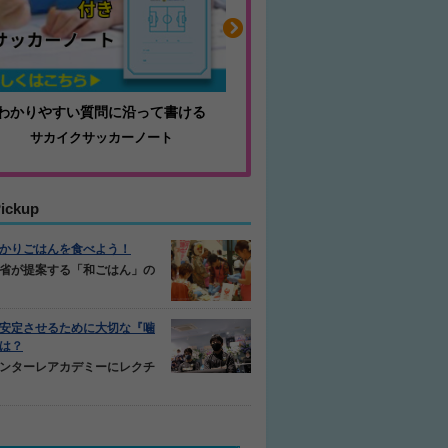
わかりやすい質問に沿って書ける
毎日の食事＋α
サカイクサッカーノート
キレキレ
ickup
かりごはんを食べよう！
省が提案する「和ごはん」の
安定させるために大切な『噛
は？
ンターレアカデミーにレクチ