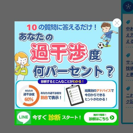
中
え
え
サ
技
と
こ
ク