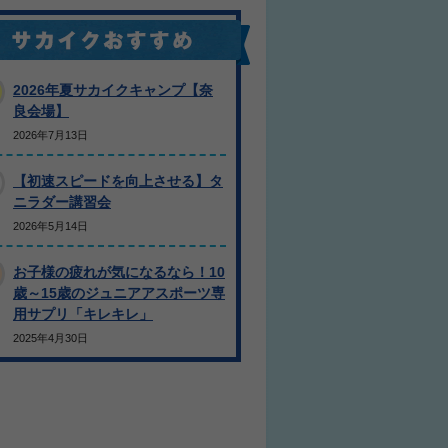
2026年夏サカイクキャンプ【奈
良会場】
2026年7月13日
【初速スピードを向上させる】タ
ニラダー講習会
2026年5月14日
お子様の疲れが気になるなら！10
歳～15歳のジュニアアスポーツ専
用サプリ「キレキレ」
2025年4月30日