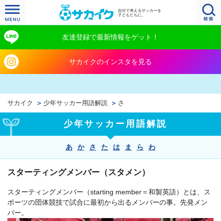
自分で考えるサッカーを
子どもたちに。
友達登録で最新情報をゲット！
サカイクのインスタを見る
サカイク
少年サッカー用語解説
さ
少年サッカー用語解説
あ
か
さ
た
は
ま
ら
わ
スターティングメンバー（スタメン）
スターティングメンバー（starting member＝和製英語）とは、ス
ポーツの団体競技で試合に最初から出るメンバーの事。先発メン
バー。