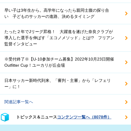
早い子は3年生から。高学年になったら親同士腹の探り合
い 子どものサッカーの進路、決めるタイミング
たった２年でJリーグ昇格！ 大躍進を遂げた奈良クラブが
導入した選手を伸ばす「エコノメソッド」とは!? フリアン
監督インタビュー
※受付終了※【U-10参加チーム募集】2022年10月23日開催
Outfitter Cup！ユーカリが丘会場
日本サッカー新時代到来、「審判・主審」から「レフェリ
ー」に！
関連記事一覧へ
トピックス＆ニュース
コンテンツ一覧へ（8078件）