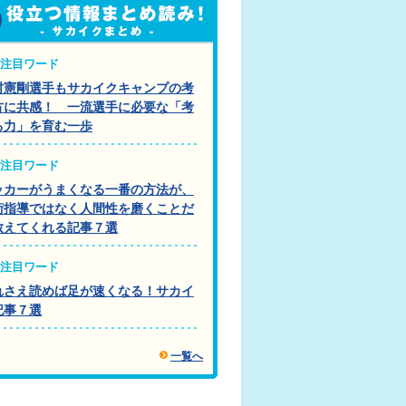
注目ワード
村憲剛選手もサカイクキャンプの考
方に共感！ 一流選手に必要な「考
る力」を育む一歩
注目ワード
ッカーがうまくなる一番の方法が、
術指導ではなく人間性を磨くことだ
教えてくれる記事７選
注目ワード
れさえ読めば足が速くなる！サカイ
記事７選
一覧へ