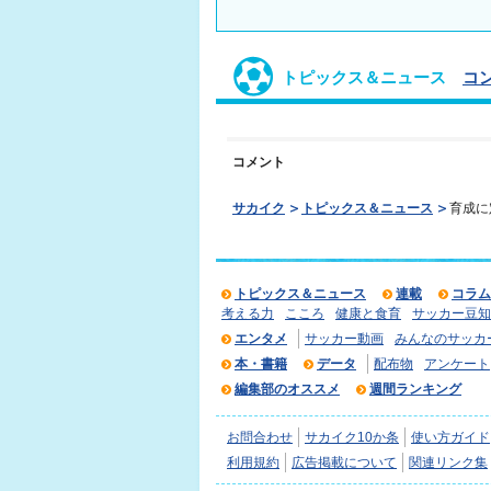
トピックス＆ニュース
コ
コメント
サカイク
トピックス＆ニュース
育成に
トピックス＆ニュース
連載
コラム
考える力
こころ
健康と食育
サッカー豆知
エンタメ
サッカー動画
みんなのサッカ
本・書籍
データ
配布物
アンケート
編集部のオススメ
週間ランキング
お問合わせ
サカイク10か条
使い方ガイド
利用規約
広告掲載について
関連リンク集