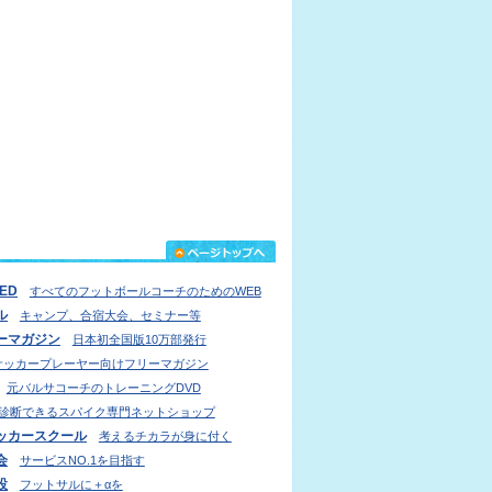
IED
すべてのフットボールコーチのためのWEB
ル
キャンプ、合宿大会、セミナー等
ーマガジン
日本初全国版10万部発行
サッカープレーヤー向けフリーマガジン
元バルサコーチのトレーニングDVD
診断できるスパイク専門ネットショップ
ッカースクール
考えるチカラが身に付く
会
サービスNO.1を目指す
設
フットサルに＋αを