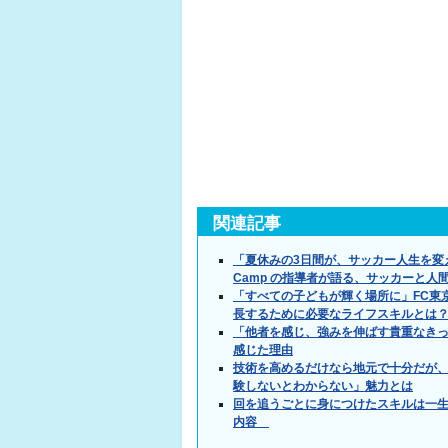
関連記事
「夏休みの3日間が、サッカー人生を変え
Camp の指導者が語る、サッカーと
「すべての子どもが輝く場所に」FC東京×
長するために必要なライフスキルとは
「他者を感じ、強みを伸ばす貴重なき
感じた理由
技術を高めるだけなら地元で十分だが
験しないとわからない」魅力とは
回を追うごとに身につけたスキルは一生
内容