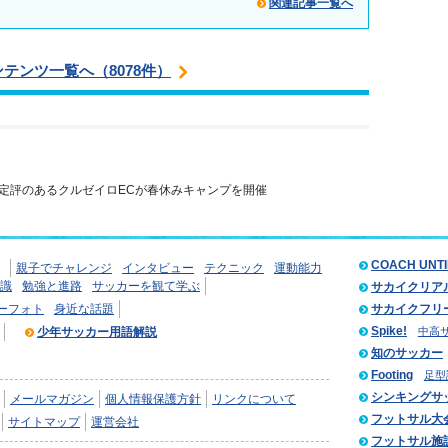
関連記事一覧へ
ンテンツ一覧へ（8078件）
定評のあるクルゼイロECが春休みキャンプを開催
COACH UNT
親子でチャレンジ
インタビュー
テクニック
運動能力
識
勉強と進路
サッカーを観て学ぶ
サカイクリア
ーフォト
身近な話題
サカイクフリ
Spike!
少年サッカー用語解説
中高
知のサッカー
Footing
足型
シンキングサ
メールマガジン
個人情報保護方針
リンクについて
フットサル大
サイトマップ
運営会社
フットサル施