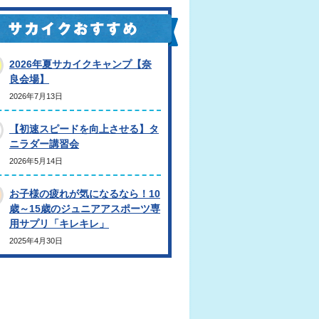
2026年夏サカイクキャンプ【奈
良会場】
2026年7月13日
【初速スピードを向上させる】タ
ニラダー講習会
2026年5月14日
お子様の疲れが気になるなら！10
歳～15歳のジュニアアスポーツ専
用サプリ「キレキレ」
2025年4月30日