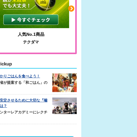
人気No.1商品
わかりやすい質問に沿っ
テクダマ
サカイクサッカーノ
ickup
かりごはんを食べよう！
省が提案する「和ごはん」の
安定させるために大切な『噛
は？
ンターレアカデミーにレクチ