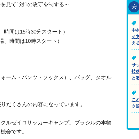
を見て1対1の攻守を制する～
中
、時間は15時30分スタート）
え
会場、時間は10時スタート）
え
サ
技
フォーム・パンツ・ソックス）、バッグ、タオル
と
こ
盛りだくさんの内容になっています。
ク
たクルゼイロサッカーキャンプ。ブラジルの本物
い機会です。