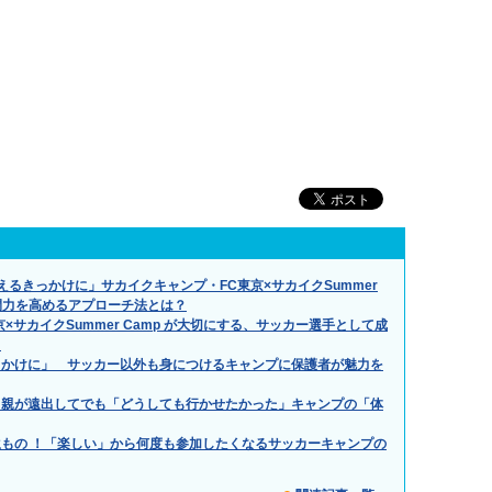
るきっかけに」サカイクキャンプ・FC東京×サカイクSummer
人間力を高めるアプローチ法とは？
サカイクSummer Camp が大切にする、サッカー選手として成
？
っかけに」 サッカー以外も身につけるキャンプに保護者が魅力を
、親が遠出してでも「どうしても行かせたかった」キャンプの「体
もの ！「楽しい」から何度も参加したくなるサッカーキャンプの