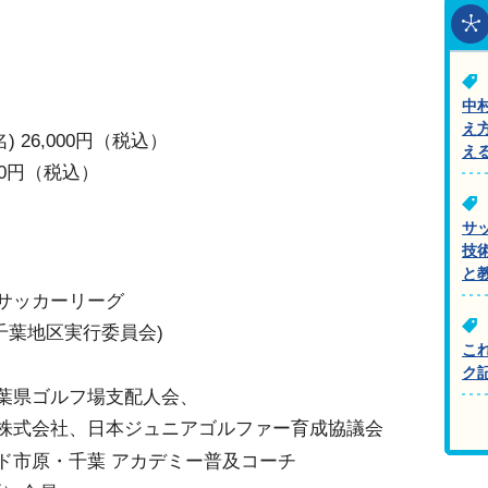
中
え
 26,000円（税込）
え
00円（税込）
サ
円
技
と
サッカーリーグ
千葉地区実行委員会)
こ
ク
葉県ゴルフ場支配人会、
株式会社、日本ジュニアゴルファー育成協議会
ド市原・千葉 アカデミー普及コーチ