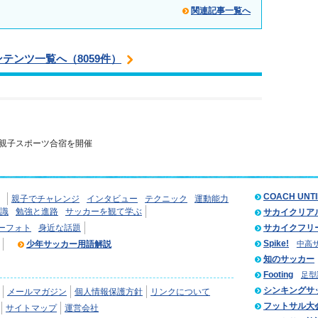
関連記事一覧へ
ンテンツ一覧へ（8059件）
親子スポーツ合宿を開催
COACH UNT
親子でチャレンジ
インタビュー
テクニック
運動能力
識
勉強と進路
サッカーを観て学ぶ
サカイクリア
ーフォト
身近な話題
サカイクフリ
Spike!
少年サッカー用語解説
中高
知のサッカー
Footing
足型
シンキングサ
メールマガジン
個人情報保護方針
リンクについて
フットサル大
サイトマップ
運営会社