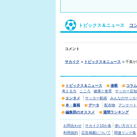
トピックス＆ニュース
コ
コメント
サカイク
トピックス＆ニュース
千葉が
トピックス＆ニュース
連載
コラム
考える力
こころ
健康と食育
サッカー豆知
エンタメ
サッカー動画
みんなのサッカ
本・書籍
データ
配布物
アンケート
編集部のオススメ
週間ランキング
お問合わせ
サカイク10か条
使い方ガイド
利用規約
広告掲載について
関連リンク集