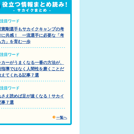
注目ワード
村憲剛選手もサカイクキャンプの考
方に共感！ 一流選手に必要な「考
る力」を育む一歩
注目ワード
ッカーがうまくなる一番の方法が、
術指導ではなく人間性を磨くことだ
教えてくれる記事７選
注目ワード
れさえ読めば足が速くなる！サカイ
記事７選
一覧へ