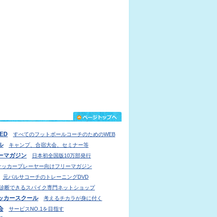
IED
すべてのフットボールコーチのためのWEB
ル
キャンプ、合宿大会、セミナー等
ーマガジン
日本初全国版10万部発行
サッカープレーヤー向けフリーマガジン
元バルサコーチのトレーニングDVD
診断できるスパイク専門ネットショップ
ッカースクール
考えるチカラが身に付く
会
サービスNO.1を目指す