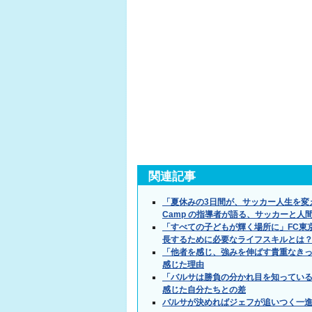
関連記事
「夏休みの3日間が、サッカー人生を変え
Camp の指導者が語る、サッカーと
「すべての子どもが輝く場所に」FC東京×
長するために必要なライフスキルとは
「他者を感じ、強みを伸ばす貴重なき
感じた理由
「バルサは勝負の分かれ目を知ってい
感じた自分たちとの差
バルサが決めればジェフが追いつく一進