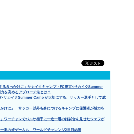
るきっかけに」サカイクキャンプ・FC東京×サカイクSummer
人間力を高めるアプローチ法とは？
サカイクSummer Camp が大切にする、サッカー選手として成
？
っかけに」 サッカー以外も身につけるキャンプに保護者が魅力を
る」ワーチャレでバルサ相手に一進一退の好試合を見せたジェフが
一退の好ゲームも ワールドチャレンジ2日目結果