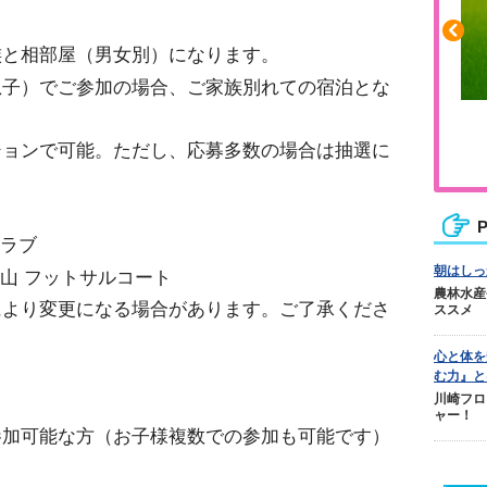
族と相部屋（男女別）になります。
息子）でご参加の場合、ご家族別れての宿泊とな
ふくらはぎの張りや疲れに
ションで可能。ただし、応募多数の場合は抽選に
ジュニアレッグリカバリー
P
クラブ
朝はしっ
館山 フットサルコート
農林水産
により変更になる場合があります。ご了承くださ
ススメ
心と体を
む力』と
川崎フロ
ャー！
参加可能な方（お子様複数での参加も可能です）