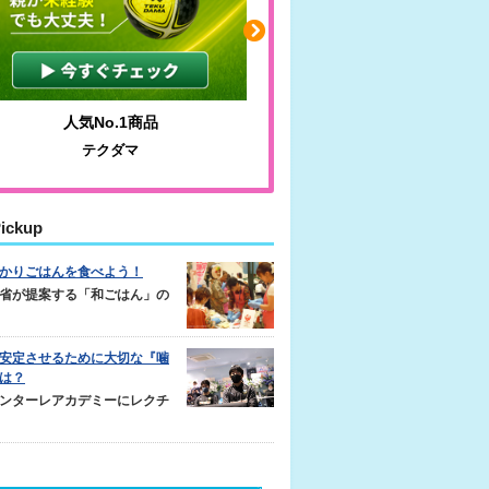
人気No.1商品
わかりやすい質問に沿っ
テクダマ
サカイクサッカーノ
ickup
かりごはんを食べよう！
省が提案する「和ごはん」の
安定させるために大切な『噛
は？
ンターレアカデミーにレクチ