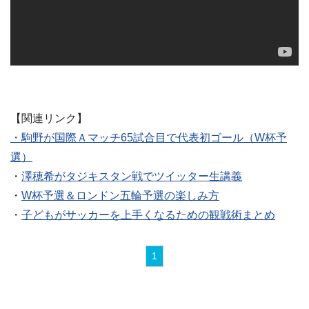
【関連リンク】
・駒野が国際Ａマッチ65試合目で代表初ゴール（W杯予
選）
・
澤穂希がタジキスタン戦でツイッター生講義
・
W杯予選＆ロンドン五輪予選の楽しみ方
・
子どもがサッカーを上手くなるための観戦術まとめ
1